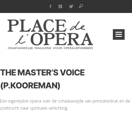
THE MASTER’S VOICE
(P.KOOREMAN)
Een eigentijdse opera over de schaduwzijde van prestatiedruk en de
zoektocht naar spirituele verlichting.