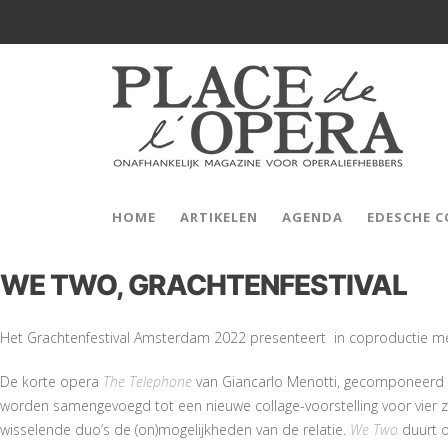
HOME
ARTIKELEN
AGENDA
EDESCHE 
WE TWO, GRACHTENFESTIVAL
Het Grachtenfestival Amsterdam 2022 presenteert in coproductie 
De korte opera
The Telephone
van Giancarlo Menotti, gecomponeerd i
worden samengevoegd tot een nieuwe collage-voorstelling voor vier z
wisselende duo’s de (on)mogelijkheden van de relatie.
We Two
duurt o