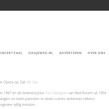
CONCERTZAAL
DAGJEWEG.NL
ADVERTEREN
OVER ONS
met Opera op Zak
We Two.
n 1947 en de liederencyclus
Four Dialogues
van Ned Rorem uit 1954
angers en twee pianisten. In zeven scènes verkennen telkens
ngeveer vijftig minuten.