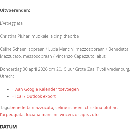
Uitvoerenden:
L’Arpeggiata
Christina Pluhar, muzikale leiding, theorbe
Céline Scheen, sopraan / Lucia Mancini, mezzosopraan / Benedetta
Mazzucato, mezzosopraan / Vincenzo Capezzuto, altus
Donderdag 30 april 2026 om 20.15 uur Grote Zaal Tivoli Vredenburg,
Utrecht
+ Aan Google Kalender toevoegen
+ iCal / Outlook export
benedetta mazzucato
céline scheen
christina pluhar
Tags:
,
,
,
l'arpeggiata
luciana mancini
vincenzo capezzuto
,
,
DATUM