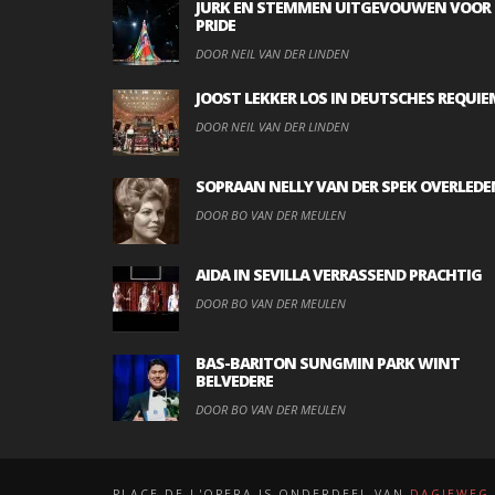
JURK EN STEMMEN UITGEVOUWEN VOOR
PRIDE
DOOR NEIL VAN DER LINDEN
JOOST LEKKER LOS IN DEUTSCHES REQUIE
DOOR NEIL VAN DER LINDEN
SOPRAAN NELLY VAN DER SPEK OVERLEDE
DOOR BO VAN DER MEULEN
AIDA IN SEVILLA VERRASSEND PRACHTIG
DOOR BO VAN DER MEULEN
BAS-BARITON SUNGMIN PARK WINT
BELVEDERE
DOOR BO VAN DER MEULEN
PLACE DE L'OPERA IS ONDERDEEL VAN
DAGJEWEG