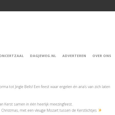
CONCERTZAAL
DAGJEWEG.NL
ADVERTEREN
OVER ONS
ma tot Jingle Bells! Een feest waar engelen én aria’s van zich laten
n Kerst samen in één heerlijk meezingfeest.
 Christmas, met een vleugje Mozart tussen de Kerstlichtjes