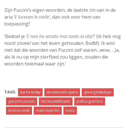
Zijn Puccini’s eigen woorden, de laatste zin van in de
aria ‘
E lucevan le stelle’
, dan ook voor hem van
toepassing?
‘Bedoel je ‘
E non ho amato mai tanto la vita?
’ (Ik heb nog
nooit zoveel van het leven gehouden. BvdM). Ik wist
niet dat die woorden van Puccini zelf waren…wow, .. Ja,
als ik nu op mijn sterfbed zou liggen, zouden die
woorden helemaal waar zijn.’
TAGS:
barrie kosky
de nationale opera
gevorg hakobjan
giacomo puccini
het muziektheater
joshua guerrero
lorenzo viotti
malin byström
tosca