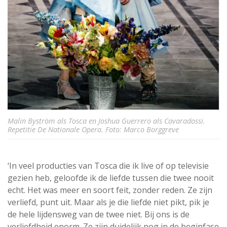
Malin Byström als Tosca en Joshua Guerrero als Cavaradossi.
Repetitie De Nationale Opera. Foto: Marco Borggreve
‘In veel producties van Tosca die ik live of op televisie
gezien heb, geloofde ik de liefde tussen die twee nooit
echt. Het was meer en soort feit, zonder reden. Ze zijn
verliefd, punt uit. Maar als je die liefde niet pikt, pik je
de hele lijdensweg van de twee niet. Bij ons is de
verliefdheid enorm. Ze zijn duidelijk nog in de beginfase