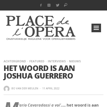
ACHTERGROND
FEATURED
INTERVIEWS
NIEUWS
HET WOORD IS AAN
JOSHUA GUERRERO
BO VAN DER MEULEN
·
11 APRIL 2022
‘
ario Cavaradossi a voi’
….. het woord is aan