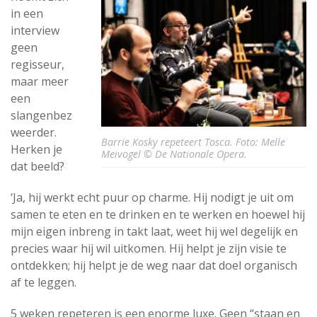
in een
interview
geen
regisseur,
maar meer
een
slangenbez
weerder.
Barrie Kosky repeteert Tosca. Foto: Melle
Herken je
Meivogel © De Nationale Opera.
dat beeld?
‘Ja, hij werkt echt puur op charme. Hij nodigt je uit om
samen te eten en te drinken en te werken en hoewel hij
mijn eigen inbreng in takt laat, weet hij wel degelijk en
precies waar hij wil uitkomen. Hij helpt je zijn visie te
ontdekken; hij helpt je de weg naar dat doel organisch
af te leggen.
5 weken repeteren is een enorme luxe. Geen “staan en