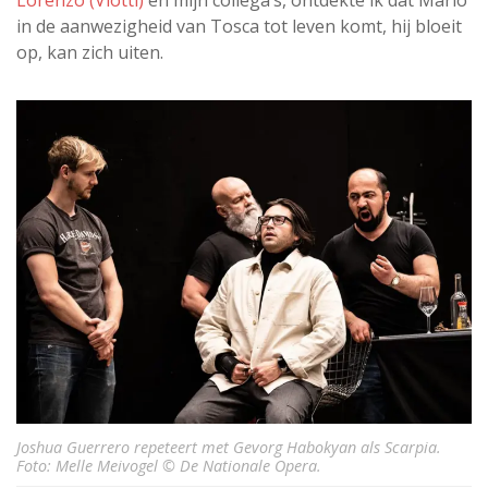
Lorenzo (Viotti)
en mijn collega’s, ontdekte ik dat Mario
in de aanwezigheid van Tosca tot leven komt, hij bloeit
op, kan zich uiten.
Joshua Guerrero repeteert met Gevorg Habokyan als Scarpia.
Foto: Melle Meivogel © De Nationale Opera.