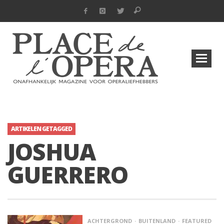
ARTIKELEN GETAGGED
JOSHUA
GUERRERO
ACHTERGROND
BUITENLAND
FEATURED