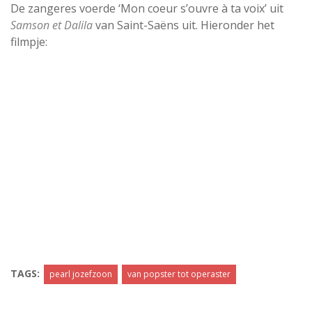
De zangeres voerde ‘Mon coeur s’ouvre à ta voix’ uit
Samson et Dalila
van Saint-Saëns uit. Hieronder het
filmpje:
TAGS:
pearl jozefzoon
van popster tot operaster