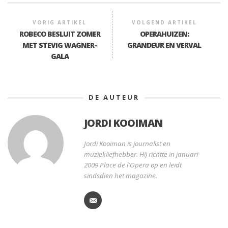
VORIG ARTIKEL
VOLGEND ARTIKEL
ROBECO BESLUIT ZOMER
OPERAHUIZEN:
MET STEVIG WAGNER-
GRANDEUR EN VERVAL
GALA
DE AUTEUR
JORDI KOOIMAN
Jordi Kooiman is journalist en
muziekliefhebber. Hij richtte in januari
2009 Place de l'Opera op en leidt
sindsdien het magazine.