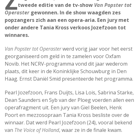
Z
tweede editie van de tv-show
Van Popster tot
Operaster
gewonnen. In de show waagden zes
popzangers zich aan een opera-aria. Een jury met
onder andere Tania Kross verkoos Jozefzoon tot
winnares.
Van Popster tot Operaster
werd vorig jaar voor het eerst
georganiseerd om geld in te zamelen voor Oxfam
Novib. Het NCRV-programma vond dit jaar wederom
plaats, dit keer in de Koninklijke Schouwburg in Den
Haag. Ernst Daniël Smid presenteerde het programma.
Pearl Jozefzoon, Frans Duijts, Lisa Lois, Sabrina Starke,
Dean Saunders en Syb van der Ploeg voerden allen een
operafragment uit. Een jury van Giel Beelen, Henk
Poort en mezzosopraan Tania Kross besliste over de
winnaar. Dat werd Pearl Jozefzoon (24), vooral bekend
van
The Voice of Holland
, waar ze in de finale kwam.