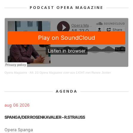
PODCAST OPERA MAGAZINE
Opera Magazine
·
Afl. 23 Opera Magazine over aus LICHT met Renee Jonker
AGENDA
aug 06 2026
SPANGA/DER ROSENKAVALIER – R.STRAUSS
Opera Spanga