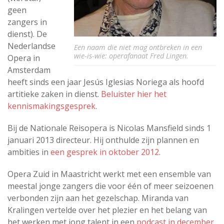
geen
zangers in
dienst). De
Nederlandse
Een naam die niet mag ontbreken in een
wie-is-wie: operafanaat Fred Lingen.
Opera in
Amsterdam
heeft sinds een jaar Jesús Iglesias Noriega als hoofd
artitieke zaken in dienst.
Beluister hier het
kennismakingsgesprek
.
Bij de Nationale Reisopera is Nicolas Mansfield sinds 1
januari 2013 directeur. Hij onthulde zijn plannen en
ambities in
een gesprek in oktober 2012
.
Opera Zuid in Maastricht werkt met een ensemble van
meestal jonge zangers die voor één of meer seizoenen
verbonden zijn aan het gezelschap. Miranda van
Kralingen vertelde over het plezier en het belang van
het werken met jong talent in een
podcast in december