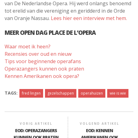
van De Nederlandse Opera. Hij werd onlangs benoemd
tot erelid van die vereniging en geridderd in de Orde
van Oranje Nassau.
Lees hier een interview met hem.
MEER OPEN DAG PLACE DE L’OPERA
Waar moet ik heen?
Recensies over oud en nieuw
Tips voor beginnende operafans
Operazangers kunnen ook praten
Kennen Amerikanen ook opera?
TAGS:
fred lingen
gezelschappen
operahuizen
wie is wie
VORIG ARTIKEL
VOLGEND ARTIKEL
EOD: OPERAZANGERS
EOD: KENNEN
KUNNEN OOK PRATEN
AMERIKANEN OOK