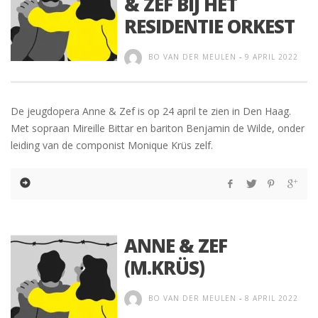
& ZEF BIJ HET
RESIDENTIE ORKEST
BO VAN DER MEULEN
-
9 APRIL 2022
De jeugdopera Anne & Zef is op 24 april te zien in Den Haag.
Met sopraan Mireille Bittar en bariton Benjamin de Wilde, onder
leiding van de componist Monique Krüs zelf.
ANNE & ZEF
(M.KRÜS)
BO VAN DER MEULEN
-
8 APRIL 2022