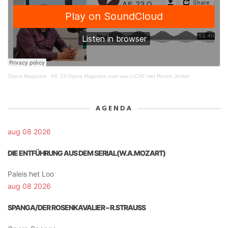
Opera Magazine
·
Afl. 23 Opera Magazine over aus LICHT met Renee Jonker
AGENDA
aug 08 2026
DIE ENTFÜHRUNG AUS DEM SERIAL(W.A.MOZART)
Paleis het Loo
aug 08 2026
SPANGA/DER ROSENKAVALIER – R.STRAUSS