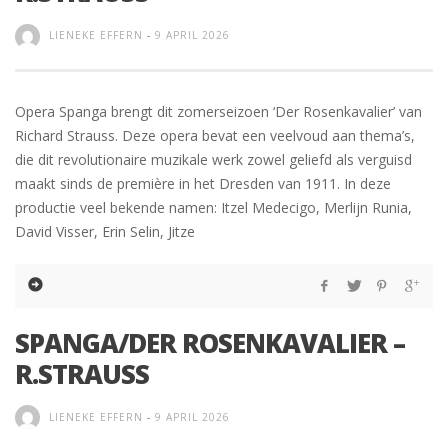
LIENEKE EFFERN
-
9 APRIL 2026
Opera Spanga brengt dit zomerseizoen ‘Der Rosenkavalier’ van
Richard Strauss. Deze opera bevat een veelvoud aan thema’s,
die dit revolutionaire muzikale werk zowel geliefd als verguisd
maakt sinds de première in het Dresden van 1911. In deze
productie veel bekende namen: Itzel Medecigo, Merlijn Runia,
David Visser, Erin Selin, Jitze
SPANGA/DER ROSENKAVALIER –
R.STRAUSS
LIENEKE EFFERN
-
9 APRIL 2026