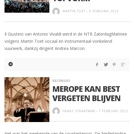
MARTIN TOET
-
6 FEBRUARI 2023
Il Giustino van Antonio Vivaldi werd in de NTR ZaterdagMatinee
volgens Martin Toet vocaal en instrumentaal vonkelend
vuurwerk, dankzij dirigent Andrea Marcon.
RECENSIES
MEROPE KAN BEST
VERGETEN BLIJVEN
FRANZ STRAATMAN
-
7 FEBRUARI 2022
Het was het weekeinde van de countertenors. De Nederlandse