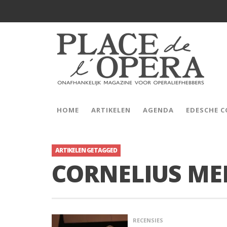
HOME
ARTIKELEN
AGENDA
EDESCHE 
ARTIKELEN GETAGGED
CORNELIUS ME
RECENSIES