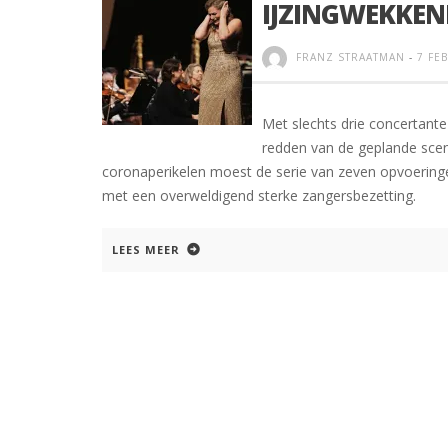
IJZINGWEKKEN
FRANZ STRAATMAN
-
7 FE
Met slechts drie concertant
redden van de geplande scen
coronaperikelen moest de serie van zeven opvoerin
met een overweldigend sterke zangersbezetting.
LEES MEER