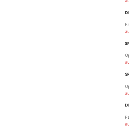
a
D
Pa
a
S
O
a
S
O
a
D
Pa
a