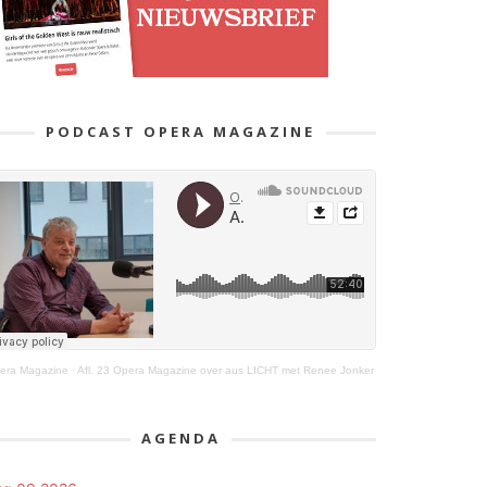
PODCAST OPERA MAGAZINE
era Magazine
·
Afl. 23 Opera Magazine over aus LICHT met Renee Jonker
AGENDA