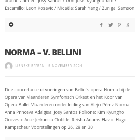
bracht. Carmen: Josy Santos / Don José: Kyungho Kim /
Escamillo: Leon Kosavic / Micaëla: Sarah Yang / Zuniga: Samson
NORMA – V. BELLINI
LIENEKE EFFERN
-
5 NOVEMBER 2024
Drie concertante uitvoeringen van Bellini’s opera Norma bij de
Opera van Vlaanderen Symfonisch Orkest en het Koor van
Opera Ballet Vlaanderen onder leiding van Alejo Pérez Norma:
Anna Princeva Adalgisa: Josy Santos Pollione: Kim Kyungho
Oroveso: Ante Jerkunica Clotilde: Reisha Adams Flavio: Hugo
Kampscheur Voorstellingen op 26, 28 en 30