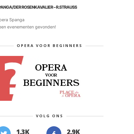
PANGA/DER ROSENKAVALIER – R.STRAUSS
pera Spanga
een evenementen gevonden!
OPERA VOOR BEGINNERS
VOLG ONS
1.3K