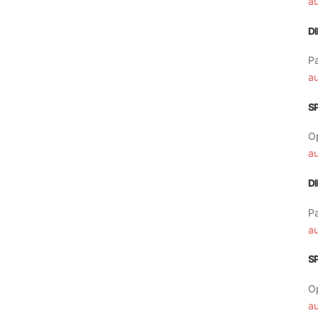
a
D
Pa
a
S
O
a
D
Pa
a
S
O
a