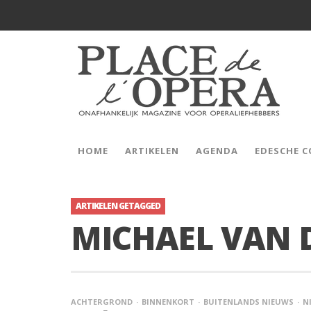
HOME
ARTIKELEN
AGENDA
EDESCHE 
ARTIKELEN GETAGGED
MICHAEL VAN 
ACHTERGROND
BINNENKORT
BUITENLANDS NIEUWS
N