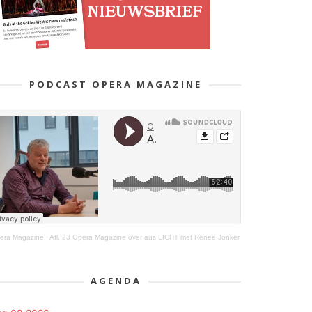
PODCAST OPERA MAGAZINE
era Magazine
·
Afl. 23 Opera Magazine over aus LICHT met Renee Jonker
AGENDA