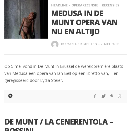
HEADLINE
OPERARECENSIE
RECENSIES
MEDUSA IN DE
MUNT OPERA VAN
NU EN ALTIJD
BO VAN DER MEULEN
-
7 MEI 2026
Op 5 mei vond in De Munt in Brussel de wereldpremière plaats
van Medusa een opera van Ian Bell op een libretto van, – en
geregisseerd door Lydia Steier.
DE MUNT / LA CENERENTOLA –
ROSSINI