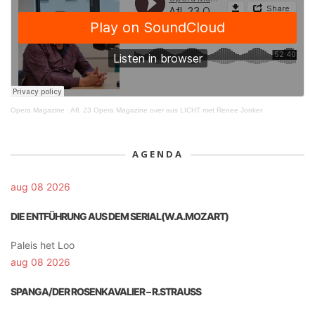
Opera Magazine
·
Afl. 23 Opera Magazine over aus LICHT met Renee Jonker
AGENDA
aug 08 2026
DIE ENTFÜHRUNG AUS DEM SERIAL(W.A.MOZART)
Paleis het Loo
aug 08 2026
SPANGA/DER ROSENKAVALIER – R.STRAUSS