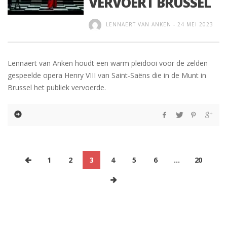
VERVOERT BRUSSEL
LENNAERT VAN ANKEN
-
24 MEI 2023
Lennaert van Anken houdt een warm pleidooi voor de zelden
gespeelde opera Henry VIII van Saint-Saëns die in de Munt in
Brussel het publiek vervoerde.
1
2
3
4
5
6
…
20