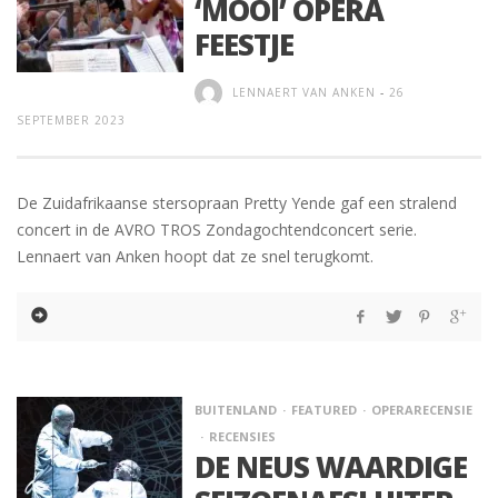
‘MOOI’ OPERA
FEESTJE
LENNAERT VAN ANKEN
-
26
SEPTEMBER 2023
De Zuidafrikaanse stersopraan Pretty Yende gaf een stralend
concert in de AVRO TROS Zondagochtendconcert serie.
Lennaert van Anken hoopt dat ze snel terugkomt.
BUITENLAND
FEATURED
OPERARECENSIE
RECENSIES
DE NEUS WAARDIGE