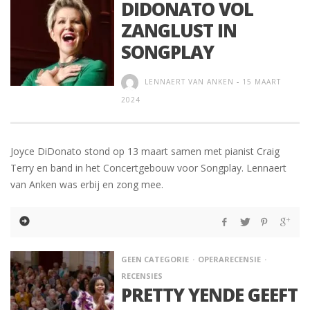
DIDONATO VOL
ZANGLUST IN
SONGPLAY
LENNAERT VAN ANKEN
-
15 MAART
2024
Joyce DiDonato stond op 13 maart samen met pianist Craig
Terry en band in het Concertgebouw voor Songplay. Lennaert
van Anken was erbij en zong mee.
GEEN CATEGORIE
OPERARECENSIE
RECENSIES
PRETTY YENDE GEEFT