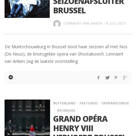
SEIZOENAFSLUITER
BRUSSEL
LENNAERT VAN ANKEN
-
8 JULI 2023
De Muntschouwburg in Brussel sloot haar seizoen af met Nos
(De Neus), de knotsgekke opera van Shostakovich. Lennaert
van Anken zag de laatste voorstelling.
BUITENLAND
FEATURED
OPERARECENSIE
RECENSIES
GRAND OPÉRA
HENRY VIII