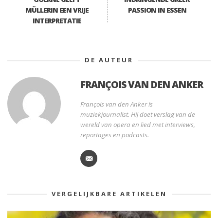
MÜLLERIN EEN VRIJE
PASSION IN ESSEN
INTERPRETATIE
DE AUTEUR
FRANÇOIS VAN DEN ANKER
François van den Anker is
muziekjournalist. Hij doet verslag van de
wereld van opera en lied met interviews,
reportages en podcasts.
VERGELIJKBARE ARTIKELEN