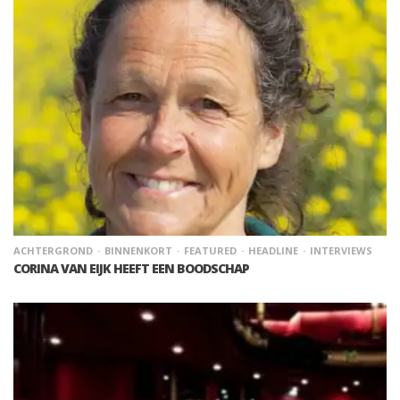
ACHTERGROND
BINNENKORT
FEATURED
HEADLINE
INTERVIEWS
CORINA VAN EIJK HEEFT EEN BOODSCHAP