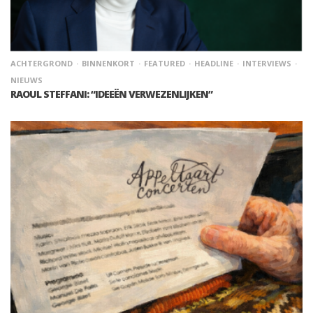
ACHTERGROND
BINNENKORT
FEATURED
HEADLINE
INTERVIEWS
NIEUWS
RAOUL STEFFANI: “IDEEËN VERWEZENLIJKEN”