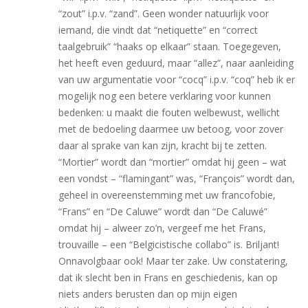
“zout” i.p.v. “zand”. Geen wonder natuurlijk voor
iemand, die vindt dat “netiquette” en “correct
taalgebruik” “haaks op elkaar” staan. Toegegeven,
het heeft even geduurd, maar “allez”, naar aanleiding
van uw argumentatie voor “cocq” i.p.v. “coq” heb ik er
mogelijk nog een betere verklaring voor kunnen
bedenken: u maakt die fouten welbewust, wellicht
met de bedoeling daarmee uw betoog, voor zover
daar al sprake van kan zijn, kracht bij te zetten.
“Mortier” wordt dan “mortier” omdat hij geen – wat
een vondst – “flamingant” was, “François” wordt dan,
geheel in overeenstemming met uw francofobie,
“Frans” en “De Caluwe” wordt dan “De Caluwé”
omdat hij – alweer zo’n, vergeef me het Frans,
trouvaille – een “Belgicistische collabo” is. Briljant!
Onnavolgbaar ook! Maar ter zake. Uw constatering,
dat ik slecht ben in Frans en geschiedenis, kan op
niets anders berusten dan op mijn eigen