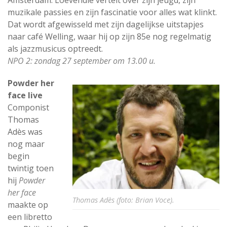
muzikale passies en zijn fascinatie voor alles wat klinkt.
Dat wordt afgewisseld met zijn dagelijkse uitstapjes
naar café Welling, waar hij op zijn 85e nog regelmatig
als jazzmusicus optreedt.
NPO 2: zondag 27 september om 13.00 u.
Powder her
face live
Componist
Thomas
Adès was
nog maar
begin
twintig toen
hij
Powder
her face
Thomas Adès (foto: Brian Voce).
maakte op
een libretto