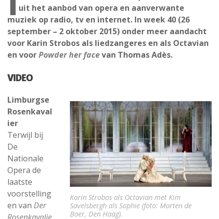
I
uit het aanbod van opera en aanverwante
muziek op radio, tv en internet. In week 40 (26
september – 2 oktober 2015) onder meer aandacht
voor Karin Strobos als liedzangeres en als Octavian
en voor
Powder her face
van Thomas Adès.
VIDEO
Limburgse
Rosenkaval
ier
Terwijl bij
De
Nationale
Opera de
laatste
voorstelling
Karin Strobos als Octavian met Kim
en van
Der
Savelsbergh als Sophie (foto: Morten de
Boer, Den Haag).
Rosenkavalie