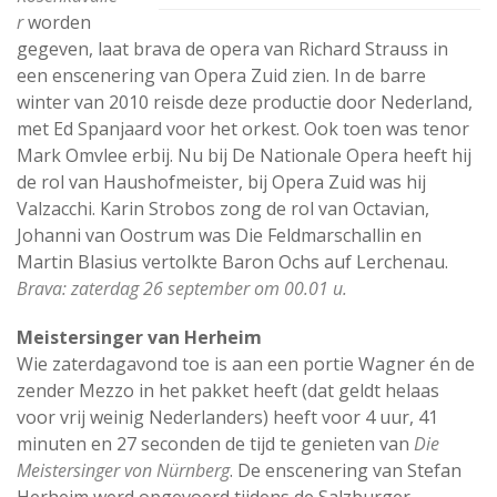
r
worden
gegeven, laat brava de opera van Richard Strauss in
een enscenering van Opera Zuid zien. In de barre
winter van 2010 reisde deze productie door Nederland,
met Ed Spanjaard voor het orkest. Ook toen was tenor
Mark Omvlee erbij. Nu bij De Nationale Opera heeft hij
de rol van Haushofmeister, bij Opera Zuid was hij
Valzacchi. Karin Strobos zong de rol van Octavian,
Johanni van Oostrum was Die Feldmarschallin en
Martin Blasius vertolkte Baron Ochs auf Lerchenau.
Brava: zaterdag 26 september om 00.01 u.
Meistersinger van Herheim
Wie zaterdagavond toe is aan een portie Wagner én de
zender Mezzo in het pakket heeft (dat geldt helaas
voor vrij weinig Nederlanders) heeft voor 4 uur, 41
minuten en 27 seconden de tijd te genieten van
Die
Meistersinger von Nürnberg
. De enscenering van Stefan
Herheim werd opgevoerd tijdens de Salzburger