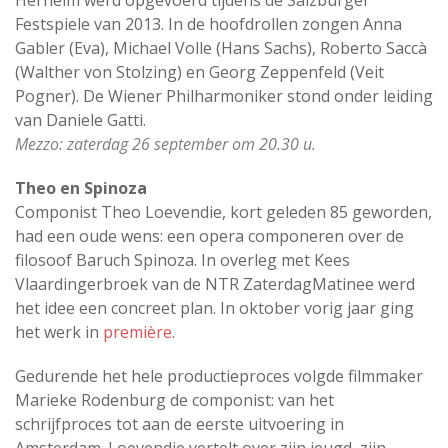
Festspiele van 2013. In de hoofdrollen zongen Anna
Gabler (Eva), Michael Volle (Hans Sachs), Roberto Saccà
(Walther von Stolzing) en Georg Zeppenfeld (Veit
Pogner). De Wiener Philharmoniker stond onder leiding
van Daniele Gatti.
Mezzo: zaterdag 26 september om 20.30 u.
Theo en Spinoza
Componist Theo Loevendie, kort geleden 85 geworden,
had een oude wens: een opera componeren over de
filosoof Baruch Spinoza. In overleg met Kees
Vlaardingerbroek van de NTR ZaterdagMatinee werd
het idee een concreet plan. In oktober vorig jaar ging
het werk in
première
.
Gedurende het hele productieproces volgde filmmaker
Marieke Rodenburg de componist: van het
schrijfproces tot aan de eerste uitvoering in
Amsterdam. Loevendie vertelt over zijn jeugd, zijn