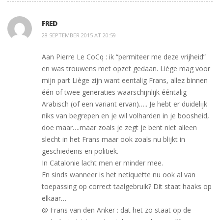
FRED
28 SEPTEMBER 2015 AT 20:59
Aan Pierre Le CoCq : ik “permiteer me deze vrijheid”
en was trouwens met opzet gedaan. Liège mag voor
mijn part Liège zijn want eentalig Frans, allez binnen
één of twee generaties waarschijnlijk ééntalig
Arabisch (of een variant ervan)….. Je hebt er duidelijk
niks van begrepen en je wil volharden in je boosheid,
doe maar….maar zoals je zegt je bent niet alleen
slecht in het Frans maar ook zoals nu blijkt in
geschiedenis en politiek.
In Catalonie lacht men er minder mee.
En sinds wanneer is het netiquette nu ook al van
toepassing op correct taalgebruik? Dit staat haaks op
elkaar…
@ Frans van den Anker : dat het zo staat op de