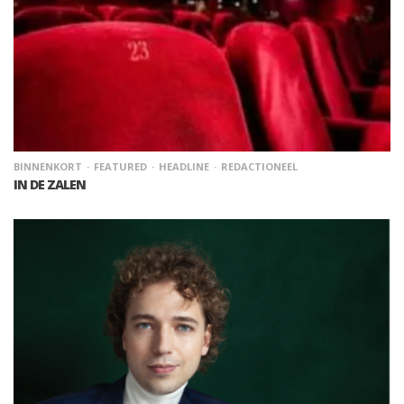
BINNENKORT
FEATURED
HEADLINE
REDACTIONEEL
IN DE ZALEN