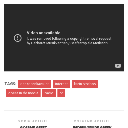
TAGS:
der rosenkavalier
internet
karin strobos
opera in de media
radio
tv
VORIG ARTIKEL
VOLGEND ARTIKEL
GOERNE GEEFT
INDRINGENDE GREEK