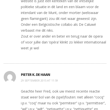
website is juist een kenteken van de vreselijke
politieke situatie in dit land en een blaam voor de
intendant van de Munt, onder mortier (weliswaar
geen flamingant) zou dit niet waar geweest zijn.
Onder een Belgicistische collabo als De Caluwé
verbaast me dit niks.
Zout er over ander en beter en terug naar de opera
of voor jullie dan ‘opéra’ klinkt zo lekker internationaal
weet je wel
PIETER K. DE HAAN
29 SEPTEMBER 2015 AT 11:59
Geachte heer Fred, ook uw meest recente reactie
staat weer bol van de (spel)fouten: niet alleen “cocq”
i.p.v. “coq” maar nu ook “permiteer” i.p.v. “permitteer”,
“wil” i.p.v. “wilt”, “netiquette” i.p.v. “nettiquette” en