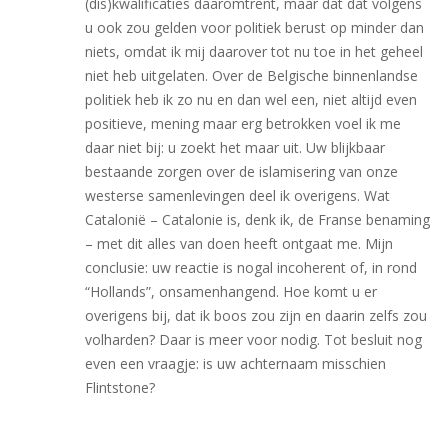
(dis)kwalificaties daaromtrent, maar dat dat volgens
u ook zou gelden voor politiek berust op minder dan
niets, omdat ik mij daarover tot nu toe in het geheel
niet heb uitgelaten. Over de Belgische binnenlandse
politiek heb ik zo nu en dan wel een, niet altijd even
positieve, mening maar erg betrokken voel ik me
daar niet bij: u zoekt het maar uit. Uw blijkbaar
bestaande zorgen over de islamisering van onze
westerse samenlevingen deel ik overigens. Wat
Catalonië – Catalonie is, denk ik, de Franse benaming
– met dit alles van doen heeft ontgaat me. Mijn
conclusie: uw reactie is nogal incoherent of, in rond
“Hollands”, onsamenhangend. Hoe komt u er
overigens bij, dat ik boos zou zijn en daarin zelfs zou
volharden? Daar is meer voor nodig. Tot besluit nog
even een vraagje: is uw achternaam misschien
Flintstone?