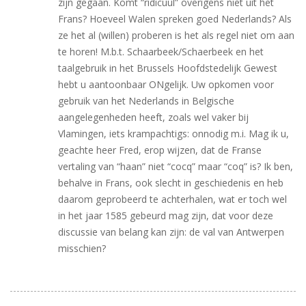
zijn gegaan. Komt “ridicuul” overigens niet uit het
Frans? Hoeveel Walen spreken goed Nederlands? Als
ze het al (willen) proberen is het als regel niet om aan
te horen! M.b.t. Schaarbeek/Schaerbeek en het
taalgebruik in het Brussels Hoofdstedelijk Gewest
hebt u aantoonbaar ONgelijk. Uw opkomen voor
gebruik van het Nederlands in Belgische
aangelegenheden heeft, zoals wel vaker bij
Vlamingen, iets krampachtigs: onnodig m.i. Mag ik u,
geachte heer Fred, erop wijzen, dat de Franse
vertaling van “haan” niet “cocq” maar “coq” is? Ik ben,
behalve in Frans, ook slecht in geschiedenis en heb
daarom geprobeerd te achterhalen, wat er toch wel
in het jaar 1585 gebeurd mag zijn, dat voor deze
discussie van belang kan zijn: de val van Antwerpen
misschien?