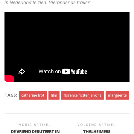
in Nederland te zien. Hieronder de trailer:
TAGS:
catherine frot
film
florence foster jenkins
marguerite
VORIG ARTIKEL
VOLGEND ARTIKEL
DE VRIEND DEBUTEERT IN
THALHEIMERS