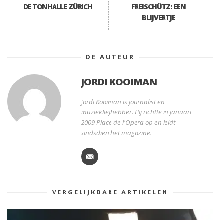
DE TONHALLE ZÜRICH
FREISCHÜTZ: EEN
BLIJVERTJE
DE AUTEUR
JORDI KOOIMAN
Jordi Kooiman is journalist en
muziekliefhebber. Hij richtte in januari
2009 Place de l'Opera op en leidt
sindsdien het magazine.
VERGELIJKBARE ARTIKELEN