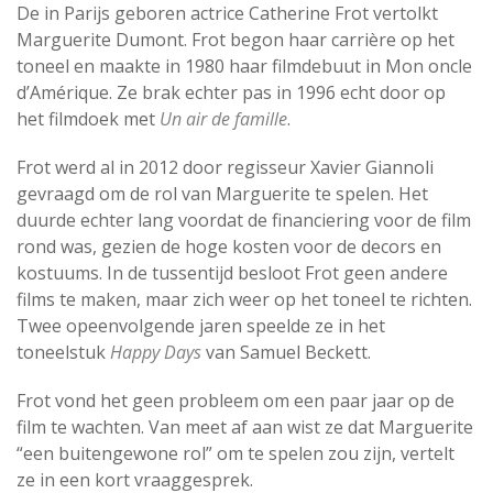
De in Parijs geboren actrice Catherine Frot vertolkt
Marguerite Dumont. Frot begon haar carrière op het
toneel en maakte in 1980 haar filmdebuut in Mon oncle
d’Amérique. Ze brak echter pas in 1996 echt door op
het filmdoek met
Un air de famille
.
Frot werd al in 2012 door regisseur Xavier Giannoli
gevraagd om de rol van Marguerite te spelen. Het
duurde echter lang voordat de financiering voor de film
rond was, gezien de hoge kosten voor de decors en
kostuums. In de tussentijd besloot Frot geen andere
films te maken, maar zich weer op het toneel te richten.
Twee opeenvolgende jaren speelde ze in het
toneelstuk
Happy Days
van Samuel Beckett.
Frot vond het geen probleem om een paar jaar op de
film te wachten. Van meet af aan wist ze dat Marguerite
“een buitengewone rol” om te spelen zou zijn, vertelt
ze in een kort vraaggesprek.