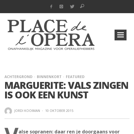
ACHTERGROND
BINNENKORT
FEATURED
MARGUERITE: VALS ZINGEN
IS OOK EEN KUNST
JORDI KOOIMAN
·
10 OKTOBER 2015
alse sopranen: daar ren je doorgaans voor