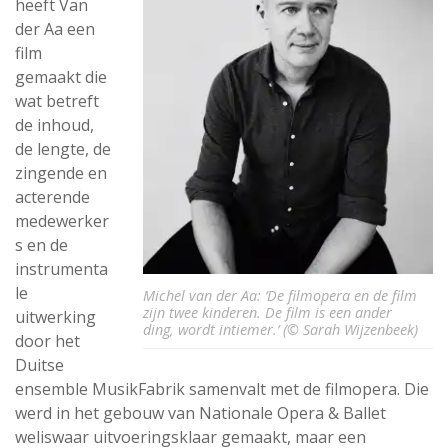
heeft Van
der Aa een
film
gemaakt die
wat betreft
de inhoud,
de lengte, de
zingende en
acterende
medewerker
s en de
instrumenta
le
Michel van der Aa: ‘De filmopera en de film
zijn twee kinderen. De film is een ander
uitwerking
ding, wordt intiemer.’ (© Sarah Wijzenbeek)
door het
Duitse
ensemble MusikFabrik samenvalt met de filmopera. Die
werd in het gebouw van Nationale Opera & Ballet
weliswaar uitvoeringsklaar gemaakt, maar een