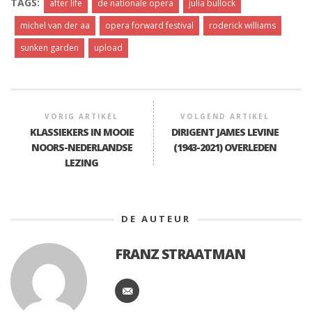
TAGS:
after life
de nationale opera
julia bullock
michel van der aa
opera forward festival
roderick williams
sunken garden
upload
VORIG ARTIKEL
VOLGEND ARTIKEL
KLASSIEKERS IN MOOIE
DIRIGENT JAMES LEVINE
NOORS-NEDERLANDSE
(1943-2021) OVERLEDEN
LEZING
DE AUTEUR
FRANZ STRAATMAN