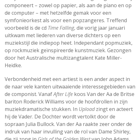
componeert – zowel op papier, als aan de piano en op
de computer – met hetzelfde gemak voor een
symfonieorkest als voor een popzangeres. Treffend
voorbeeld is de cd
Time Falling
, die vorig jaar januari
uitkwam met liederen van diverse dichters op een
muziekstijl die indiepop heet. Independant popmuziek,
op rockmuziek geïnspireerde kunstmuziek. Gezongen
door het Australische multizangtalent Kate Miller-
Heidke.
Verbondenheid met een artiest is een ander aspect in
de naar vele kanten uitwaaiende interessegebieden van
de componist. Vanaf
After Life
koos Van der Aa de Britse
bariton Roderick Williams voor de hoofdrollen in zijn
muziekdramatische stukken. In
Upload
zingt en acteert
hij de Vader. De Dochter wordt vertolkt door de
sopraan Julia Bullock. Van der Aa raakte zeer onder de
indruk van haar invulling van de rol van Dame Shirley,
die zij zong in
Girls of the Golden West
van John Adams