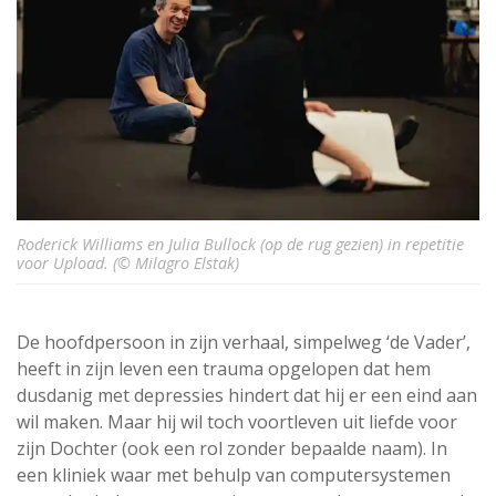
Roderick Williams en Julia Bullock (op de rug gezien) in repetitie
voor Upload. (© Milagro Elstak)
De hoofdpersoon in zijn verhaal, simpelweg ‘de Vader’,
heeft in zijn leven een trauma opgelopen dat hem
dusdanig met depressies hindert dat hij er een eind aan
wil maken. Maar hij wil toch voortleven uit liefde voor
zijn Dochter (ook een rol zonder bepaalde naam). In
een kliniek waar met behulp van computersystemen