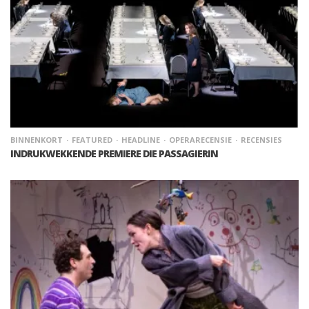
BINNENKORT
FEATURED
HEADLINE
OPERARECENSIE
RECENSIES
INDRUKWEKKENDE PREMIERE DIE PASSAGIERIN