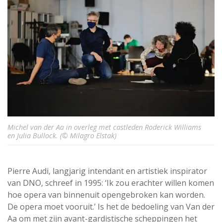
Michel van der Aa in overleg met castleden Roderick Williams
en Julia Bullock. (© Milagro Elstak)
Pierre Audi, langjarig intendant en artistiek inspirator
van DNO, schreef in 1995: ‘Ik zou erachter willen komen
hoe opera van binnenuit opengebroken kan worden.
De opera moet vooruit.’ Is het de bedoeling van Van der
Aa om met zijn avant-gardistische scheppingen het