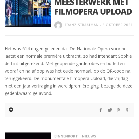
MEESTERWERK MET
FILMOPERA UPLOAD
FRANZ STRAATMAN
-
2 OKTOBER 2021
Het was 614 dagen geleden dat De Nationale Opera voor het
laatst een normale première uitbracht, zo had intendant Sophie
de Lint uitgerekend. Met geopende garderobes en buffetten
vooraf en na afloop was het oude normaal, op de QR-code na,
teruggekeerd. De monumentale filmopera Upload, die vrijdag
met een jaar vertraging in wereldpremière ging, bezegelde deze
gedenkwaardige avond.
BINNENKORT
NIEUWS