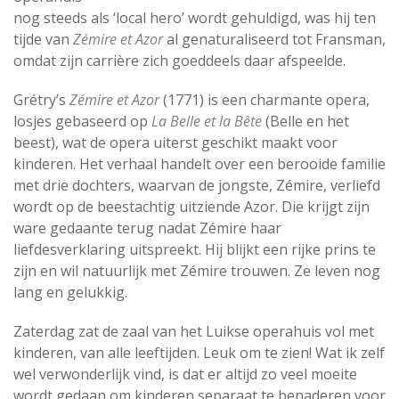
nog steeds als ‘local hero’ wordt gehuldigd, was hij ten
tijde van
Zémire et Azor
al genaturaliseerd tot Fransman,
omdat zijn carrière zich goeddeels daar afspeelde.
Grétry’s
Zémire et Azor
(1771) is een charmante opera,
losjes gebaseerd op
La Belle et la Bête
(Belle en het
beest), wat de opera uiterst geschikt maakt voor
kinderen. Het verhaal handelt over een berooide familie
met drie dochters, waarvan de jongste, Zémire, verliefd
wordt op de beestachtig uitziende Azor. Die krijgt zijn
ware gedaante terug nadat Zémire haar
liefdesverklaring uitspreekt. Hij blijkt een rijke prins te
zijn en wil natuurlijk met Zémire trouwen. Ze leven nog
lang en gelukkig.
Zaterdag zat de zaal van het Luikse operahuis vol met
kinderen, van alle leeftijden. Leuk om te zien! Wat ik zelf
wel verwonderlijk vind, is dat er altijd zo veel moeite
wordt gedaan om kinderen separaat te benaderen voor