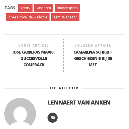
TAGS:
grétry
kinderen
kinderopera
opéra royal de wallonie
zémire et azor
VORIG ARTIKEL
VOLGEND ARTIKEL
JOSÉ CARRERAS MAAKT
CAMARENA SCHRIJFT
SUCCESVOLLE
GESCHIEDENIS BIJ DE
COMEBACK
MET
DE AUTEUR
LENNAERT VAN ANKEN