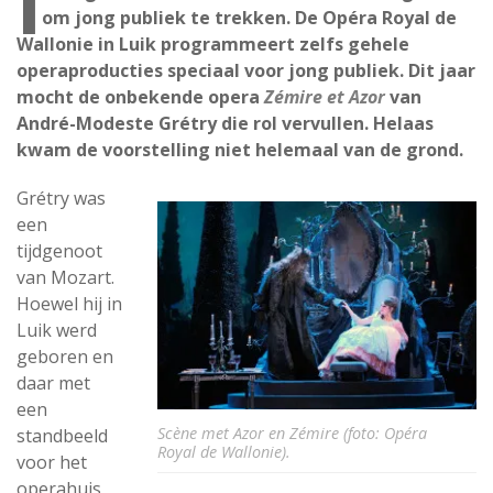
I
om jong publiek te trekken. De Opéra Royal de
Wallonie in Luik programmeert zelfs gehele
operaproducties speciaal voor jong publiek. Dit jaar
mocht de onbekende opera
Zémire et Azor
van
André-Modeste Grétry die rol vervullen. Helaas
kwam de voorstelling niet helemaal van de grond.
Grétry was
een
tijdgenoot
van Mozart.
Hoewel hij in
Luik werd
geboren en
daar met
een
Scène met Azor en Zémire (foto: Opéra
standbeeld
Royal de Wallonie).
voor het
operahuis