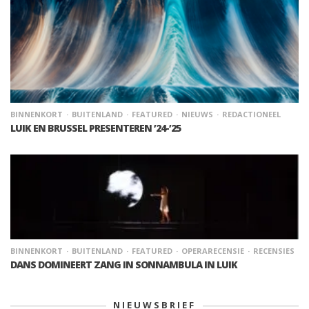
BINNENKORT
BUITENLAND
FEATURED
NIEUWS
REDACTIONEEL
LUIK EN BRUSSEL PRESENTEREN ’24-’25
BINNENKORT
BUITENLAND
FEATURED
OPERARECENSIE
RECENSIES
DANS DOMINEERT ZANG IN SONNAMBULA IN LUIK
NIEUWSBRIEF