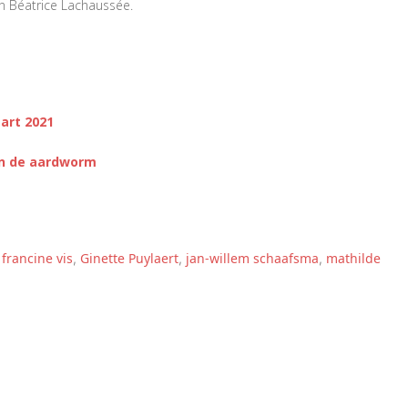
an Béatrice Lachaussée.
art 2021
en de aardworm
francine vis
Ginette Puylaert
jan-willem schaafsma
mathilde
,
,
,
,