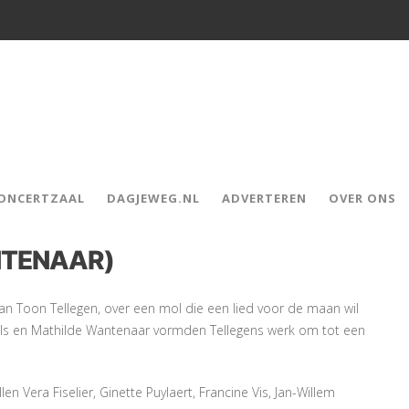
CONCERTZAAL
DAGJEWEG.NL
ADVERTEREN
OVER ONS
NTENAAR)
 van Toon Tellegen, over een mol die een lied voor de maan wil
ls en Mathilde Wantenaar vormden Tellegens werk om tot een
n Vera Fiselier, Ginette Puylaert, Francine Vis, Jan-Willem