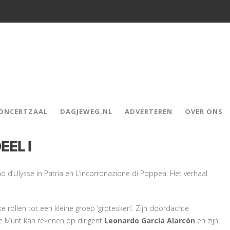
CONCERTZAAL
DAGJEWEG.NL
ADVERTEREN
OVER ONS
EEL I
orno d’Ulysse in Patria en L’incorronazione di Poppea. Het verhaal
jke rollen tot een kleine groep ‘grotesken’. Zijn doordachte
de Munt kan rekenen op dirigent
Leonardo García Alarcón
en zijn