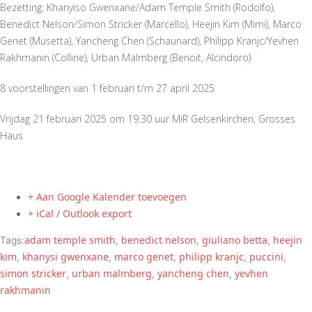
Bezetting: Khanyiso Gwenxane/Adam Temple Smith (Rodolfo),
Benedict Nelson/Simon Stricker (Marcello), Heejin Kim (Mimi), Marco
Genet (Musetta), Yancheng Chen (Schaunard), Philipp Kranjc/Yevhen
Rakhmanin (Colline), Urban Malmberg (Benoit, Alcindoro)
8 voorstellingen van 1 februari t/m 27 april 2025
Vrijdag 21 februari 2025 om 19.30 uur MiR Gelsenkirchen, Grosses
Haus
+ Aan Google Kalender toevoegen
+ iCal / Outlook export
adam temple smith
benedict nelson
giuliano betta
heejin
Tags:
,
,
,
kim
khanysi gwenxane
marco genet
philipp kranjc
puccini
,
,
,
,
,
simon stricker
urban malmberg
yancheng chen
yevhen
,
,
,
rakhmanin