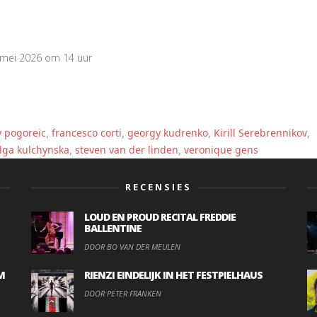
5 mei 2026 om 14 uur
y pogoreic
francesco corti
georgy kudrenko
Kirill Serebrennikov
,
,
,
,
lga kulchynska
steven van der linden
veronique gens
,
,
RECENSIES
LOUD EN PROUD RECITAL FREDDIE
BALLENTINE
DOOR BO VAN DER MEULEN
M
RIENZI EINDELIJK IN HET FESTPIELHAUS
DOOR PETER FRANKEN