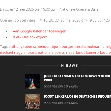
Dinsdag 12 mei 2026 om 19.00 uur – Nationale Opera & Ballet
Overige voorstellingen: 14, 18, 20, 23, 28 mei 2026 om 19.00 uur / 2
+ Aan Google Kalender toevoegen
+ iCal / Outlook export
anthony robin schneider
björn bürger
cecilia molinari
emil
Tags:
,
,
,
michael nagy
mozart
nationale opera
nederlands kamerorkest
o
,
,
,
,
NIEUWS
JURK EN STEMMEN UITGEVOUWEN VOOR
PRIDE
DOOR NEIL VAN DER LINDEN
JOOST LEKKER LOS IN DEUTSCHES REQUIE
DOOR NEIL VAN DER LINDEN