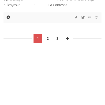
Kulchynska : La Contessa
1
2
3