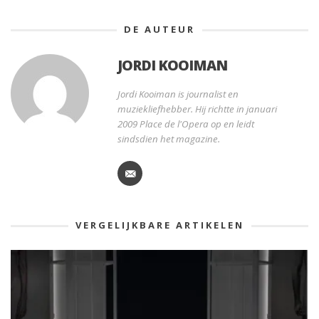
DE AUTEUR
JORDI KOOIMAN
Jordi Kooiman is journalist en
muziekliefhebber. Hij richtte in januari
2009 Place de l'Opera op en leidt
sindsdien het magazine.
VERGELIJKBARE ARTIKELEN