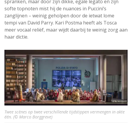
spranken, maar door zijn dikke, egale legato en zijn
softe topnoten mist hij de nuances in Puccini’s
zanglijnen – weinig geholpen door de ietwat lome
tempi van David Parry. Kari Postma heeft als Tosca
meer vocaal reliëf, maar wijdt daarbij te weinig zorg aan
haar dictie.
Twee scènes op twee verschillende tijdstippen vermengen in akte
één. (© Marco Borggreve)