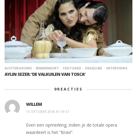
ACHTERGROND
BINNENKORT
FEATURED
HEADLINE
INTERVIEWS
AYLIN SEZER: ‘DE VALKUILEN VAN TOSCA’
9
REACTIES
WILLEM
15 OKTOBER 2018 AT 09:57
Even een opmerking, indien je de totale opera
waardeert is het ”Bravi”.