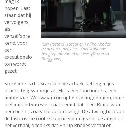
mag ik
hopen. Laat
staan dat hij
vervolgens,
als
vanzelfspre
kend, voor
Kari Postma (Tosca) en Phillip Rhodes
(Scarpia) tijdens het bloedstollende
een
hoogtepunt van akte twee. (© Marco
executiepelo
Borggreve)
ton wordt
gezet.
Storender is dat Scarpia in de actuele setting mijns
inziens te gewoontjes is. Hij is een functionaris, een
ambtenaar. Weliswaar corrupt en zelfingenomen, maar
niet iemand van wie je aanneemt dat “heel Rome voor
hem beeft”, zoals Tosca later zingt. De afwezigheid van
de historische context ontneemt enigszins de angel uit
het verhaal, ondanks dat Phillip Rhodes vocaal en