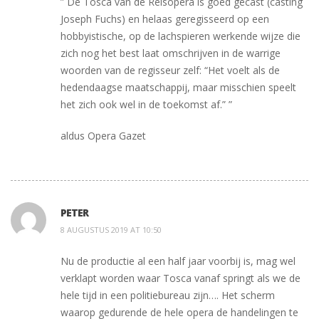
” De Tosca van de Reisopera is goed gecast (casting
Joseph Fuchs) en helaas geregisseerd op een
hobbyistische, op de lachspieren werkende wijze die
zich nog het best laat omschrijven in de warrige
woorden van de regisseur zelf: “Het voelt als de
hedendaagse maatschappij, maar misschien speelt
het zich ook wel in de toekomst af.” ”
aldus Opera Gazet
PETER
8 AUGUSTUS 2019 AT 10:50
Nu de productie al een half jaar voorbij is, mag wel
verklapt worden waar Tosca vanaf springt als we de
hele tijd in een politiebureau zijn…. Het scherm
waarop gedurende de hele opera de handelingen te