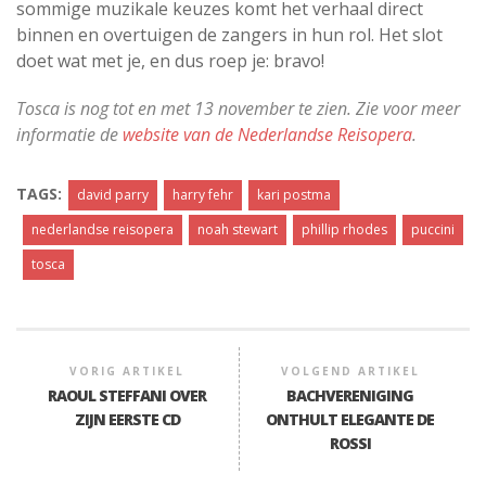
sommige muzikale keuzes komt het verhaal direct
binnen en overtuigen de zangers in hun rol. Het slot
doet wat met je, en dus roep je: bravo!
Tosca is nog tot en met 13 november te zien. Zie voor meer
informatie de
website van de Nederlandse Reisopera
.
TAGS:
david parry
harry fehr
kari postma
nederlandse reisopera
noah stewart
phillip rhodes
puccini
tosca
VORIG ARTIKEL
VOLGEND ARTIKEL
RAOUL STEFFANI OVER
BACHVERENIGING
ZIJN EERSTE CD
ONTHULT ELEGANTE DE
ROSSI