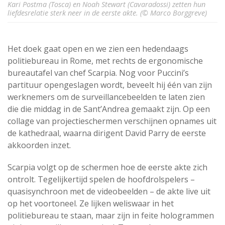
Kari Postma (Tosca) en Noah Stewart (Cavaradossi) zetten hun
liefdesrelatie sterk neer in de eerste akte. (© Marco Borggreve)
Het doek gaat open en we zien een hedendaags
politiebureau in Rome, met rechts de ergonomische
bureautafel van chef Scarpia. Nog voor Puccini’s
partituur opengeslagen wordt, beveelt hij één van zijn
werknemers om de surveillancebeelden te laten zien
die die middag in de Sant’Andrea gemaakt zijn. Op een
collage van projectieschermen verschijnen opnames uit
de kathedraal, waarna dirigent David Parry de eerste
akkoorden inzet.
Scarpia volgt op de schermen hoe de eerste akte zich
ontrolt. Tegelijkertijd spelen de hoofdrolspelers –
quasisynchroon met de videobeelden – de akte live uit
op het voortoneel. Ze lijken weliswaar in het
politiebureau te staan, maar zijn in feite hologrammen