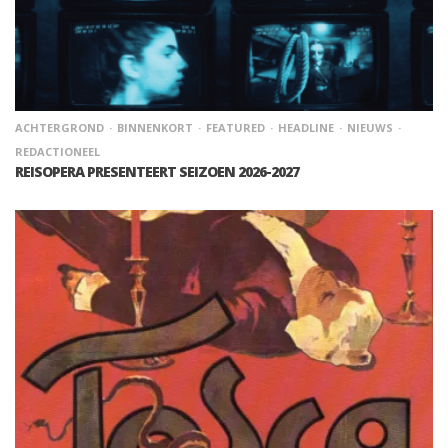
ACHTERGROND
BINNENKORT
FEATURED
HEADLINE
NIEUWS
REDACTIONEEL
REISOPERA PRESENTEERT SEIZOEN 2026-2027