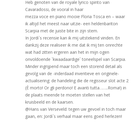
Heb genoten van de royale lyrico spinto van
Cavaradossi, de vooral in haar
mezza voce en piano mooie Floria Tosca en – waar
ik altijd het meest naar uitzie- een heldenbariton
Scarpia met de juiste bite in zijn stem.
In Jordi`s recensie kan ik mij uitstekend vinden. En
dankzij deze realiseer ik me dat ik mij ten onrechte
wat had zitten ergeren aan het in mijn ogen
onvoldoende `kwaadaardige` toneelspel van Scarpia.
Minder ingrijpend maar toch een storend detail als
gevolg van de -inderdaad inventieve en originele-
actualisering: de handeling die de regisseur slot acte 2
(È morto! Or gli perdono! E avanti tutta……..Roma!) in
de plaats meende te moeten stellen van het
kruisbeeld en de kaarsen.
@Hans van Verseveld: tegen uw gevoel in toch maar
gaan, en: Jordi`s verhaal maar eens goed herlezen!