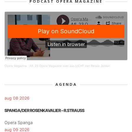
PODCAST OPERA MAGAZINE
Opera Magazine
·
Afl. 23 Opera Magazine over aus LICHT met Renee Jonker
AGENDA
aug 08 2026
SPANGA/DER ROSENKAVALIER – R.STRAUSS
Opera Spanga
aug 09 2026