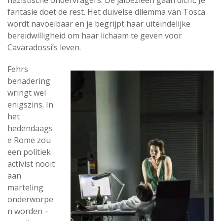
nazistische ondervragers. De jaloezieën gaan dicht. Je
fantasie doet de rest. Het duivelse dilemma van Tosca
wordt navoelbaar en je begrijpt haar uiteindelijke
bereidwilligheid om haar lichaam te geven voor
Cavaradossi’s leven.
Fehrs
benadering
wringt wel
enigszins. In
het
hedendaags
e Rome zou
een politiek
activist nooit
aan
marteling
onderworpe
n worden –