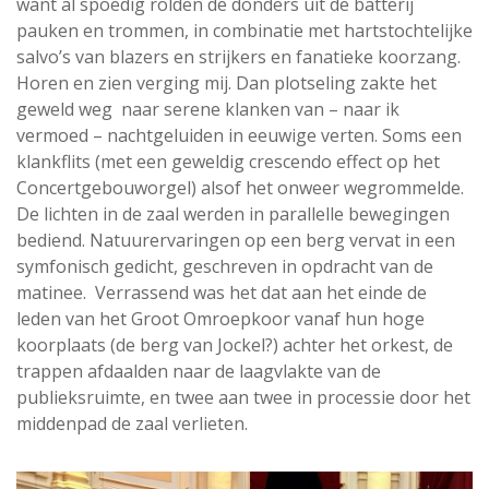
want al spoedig rolden de donders uit de batterij
pauken en trommen, in combinatie met hartstochtelijke
salvo’s van blazers en strijkers en fanatieke koorzang.
Horen en zien verging mij. Dan plotseling zakte het
geweld weg naar serene klanken van – naar ik
vermoed – nachtgeluiden in eeuwige verten. Soms een
klankflits (met een geweldig crescendo effect op het
Concertgebouworgel) alsof het onweer wegrommelde.
De lichten in de zaal werden in parallelle bewegingen
bediend. Natuurervaringen op een berg vervat in een
symfonisch gedicht, geschreven in opdracht van de
matinee. Verrassend was het dat aan het einde de
leden van het Groot Omroepkoor vanaf hun hoge
koorplaats (de berg van Jockel?) achter het orkest, de
trappen afdaalden naar de laagvlakte van de
publieksruimte, en twee aan twee in processie door het
middenpad de zaal verlieten.