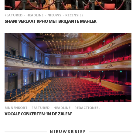
FEATURED
HEADLINE
NIEUWS
RECENSIES
SHANI VERLAAT RPHO MET BRILJANTE MAHLER
BINNENKORT
FEATURED
HEADLINE
REDACTIONEEL
VOCALE CONCERTEN ‘IN DE ZALEN’
NIEUWSBRIEF