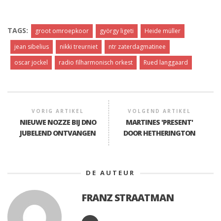
TAGS:
groot omroepkoor
györgy ligeti
Heide müller
jean sibelius
nikki treurniet
ntr zaterdagmatinee
oscar jockel
radio filharmonisch orkest
Rued langgaard
VORIG ARTIKEL
VOLGEND ARTIKEL
NIEUWE NOZZE BIJ DNO
MARTINES 'PRESENT'
JUBELEND ONTVANGEN
DOOR HETHERINGTON
DE AUTEUR
FRANZ STRAATMAN