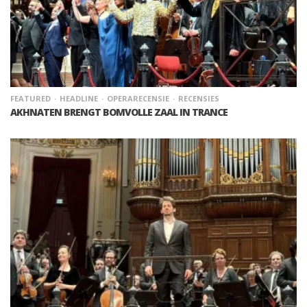
FEATURED
HEADLINE
OPERARECENSIE
RECENSIES
AKHNATEN BRENGT BOMVOLLE ZAAL IN TRANCE