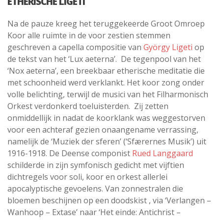
ETHERISCHE LIGETI
Na de pauze kreeg het teruggekeerde Groot Omroep
Koor alle ruimte in de voor zestien stemmen
geschreven a capella compositie van
György Ligeti
op
de tekst van het ‘Lux aeterna’. De tegenpool van het
‘Nox aeterna’, een breekbaar etherische meditatie die
met schoonheid werd verklankt. Het koor zong onder
volle belichting, terwijl de musici van het Filharmonisch
Orkest verdonkerd toeluisterden. Zij zetten
onmiddellijk in nadat de koorklank was weggestorven
voor een achteraf gezien onaangename verrassing,
namelijk de ‘Muziek der sferen’ (‘Sfærernes Musik’) uit
1916-1918. De Deense componist
Rued Langgaard
schilderde in zijn symfonisch gedicht met vijftien
dichtregels voor soli, koor en orkest allerlei
apocalyptische gevoelens. Van zonnestralen die
bloemen beschijnen op een doodskist , via ‘Verlangen –
Wanhoop – Extase’ naar ‘Het einde: Antichrist –