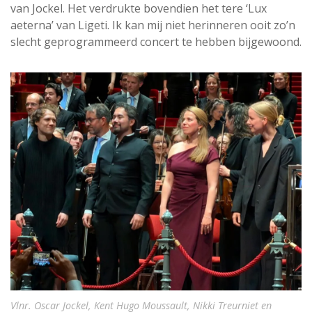
van Jockel. Het verdrukte bovendien het tere ‘Lux
aeterna’ van Ligeti. Ik kan mij niet herinneren ooit zo’n
slecht geprogrammeerd concert te hebben bijgewoond.
Vlnr. Oscar Jockel, Kent Hugo Moussault, Nikki Treurniet en