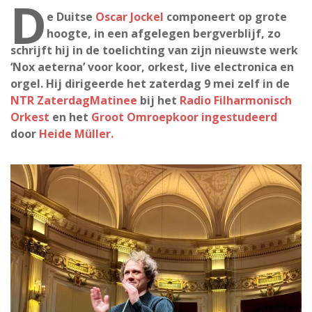
D
e Duitse
Oscar Jockel
componeert op grote
hoogte, in een afgelegen bergverblijf, zo
schrijft hij in de toelichting van zijn nieuwste werk
‘Nox aeterna’ voor koor, orkest, live electronica en
orgel. Hij dirigeerde het zaterdag 9 mei zelf in de
NTR ZaterdagMatinee
bij het
Radio Filharmonisch
Orkest
en het
Groot Omroepkoor ingestudeerd
door
Heide Müller.