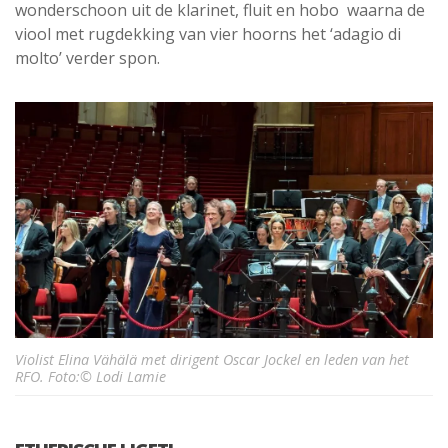
wonderschoon uit de klarinet, fluit en hobo waarna de
viool met rugdekking van vier hoorns het ‘adagio di
molto’ verder spon.
Violist Elina Vähälä met dirigent Oscar Jockel en leden van het
RFO. Foto:© Lodi Lamie