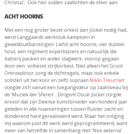
Christus’. Ook hier vulden zaallichten de sfeer aan.
ACHT HOORNS
Met een nog groter bezet orkest dan Jockel nodig had,
werd Langgaards werkstuk kampioen in
geweldsuitbarstingen. Liefst acht hoorns, vier dubbel
hout, een regiment koperblazers en natuurlijk die
batterij pauken en ander slagwerk, voorop gegaan
door een volbezet strijkorkest. Niet alleen het Groot
Omroepkoor zong de dichtregels, maar ook enkele
solisten uit het koor en zelfs sopraan
Nikki Treurniet
voegde zich vanuit een toegangsdeur op zaalniveau bij
de ‘Muziek der Sferen’. Dirigent Oscar Jockel zorgde
ervoor dat zijn Deense kunstbroeder van honderd jaar
geleden in alle nuanceringen tussen fluister zacht en
donderend hard gerealiseerd werd. Maar het ontging
mij waarom juist dit werk werd geprogrammeerd, want
meer van hetzelfde in samenhang met ‘Nox aeterna’