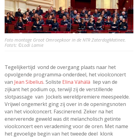
Foto montage Groot Omroepkoor in de NTR ZaterdagMatinee.
Foto’s: ©Lodi Lamie
Tegelijkertijd vond de overgang plaats naar het
opvolgende programma-onderdeel, het vioolconcert
van
Jean Sibelius
. Soliste
Elina Vähälä
liep van de
zijkant het podium op, terwijl zij de verstillende
slotpassage van Jockels wereldpremiere meespeelde.
Vrijwel ongemerkt ging zij over in de openingsnoten
van het vioolconcert. Fascinerend. Zeker na het
enerverende geweld was dit melancholisch getinte
vioolconcert een verademing voor de oren. Met name
het gevoelige begin van het tweede deel klonk