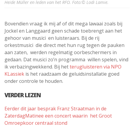
Heide Müller en leden van het RFO. Foto:© Lodi Lamie.
Bovendien vraag ik mij af of dit mega lawaai zoals bij
Jockel en Langgaard geen schade toebrengt aan het
gehoor van musici en luisteraars. Bij de rij
orkestmusici die direct met hun rug tegen de pauken
aan zaten, werden regelmatig oorbeschermers in
gedaan. Dat musici zo’n programma willen spelen, vind
ik verbazingwekkend. Bij het
terugluisteren via NPO
KLassiek
is het raadzaam de geluidsinstallatie goed
onder controle te houden.
VERDER LEZEN
Eerder dit jaar besprak Franz Straatman
in de
ZaterdagMatinee
een concert waarin het Groot
Omroepkoor centraal stond