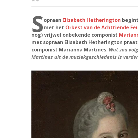
S
opraan
Elisabeth Hetherington
begint
met het
Orkest van de Achttiende Ee
nog) vrijwel onbekende componist
Marian
met sopraan Elisabeth Hetherington praat 
componist Marianna Martines.
Wat zou volg
Martines uit de muziekgeschiedenis is verd