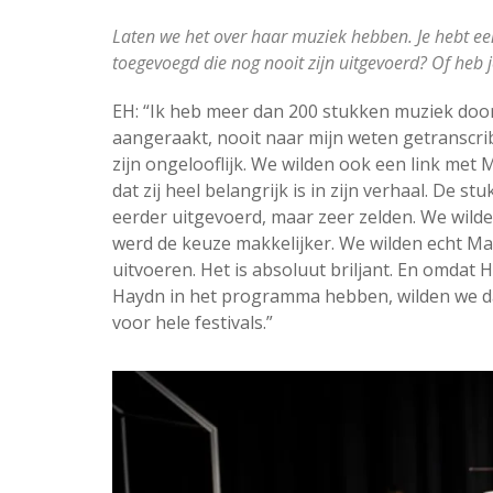
Laten we het over haar muziek hebben. Je hebt ee
toegevoegd die nog nooit zijn uitgevoerd? Of heb
EH: “Ik heb meer dan 200 stukken muziek do
aangeraakt, nooit naar mijn weten getranscribe
zijn ongelooflijk. We wilden ook een link met M
dat zij heel belangrijk is in zijn verhaal. De s
eerder uitgevoerd, maar zeer zelden. We wilde
werd de keuze makkelijker. We wilden echt Ma
uitvoeren. Het is absoluut briljant. En omdat 
Haydn in het programma hebben, wilden we da
voor hele festivals.”