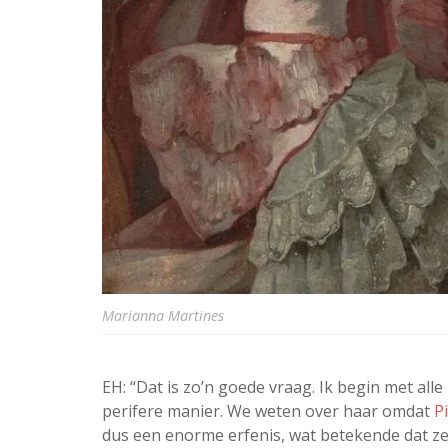
Marianna Martines
EH: “Dat is zo’n goede vraag. Ik begin met all
perifere manier. We weten over haar omdat
P
dus een enorme erfenis, wat betekende dat ze