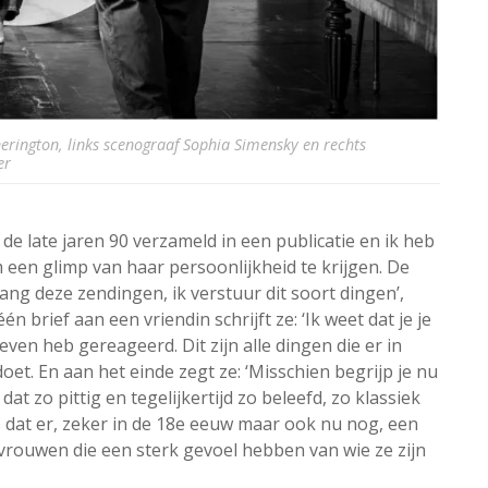
erington, links scenograaf Sophia Simensky en rechts
er
 de late jaren 90 verzameld in een publicatie en ik heb
een glimp van haar persoonlijkheid te krijgen. De
tvang deze zendingen, ik verstuur dit soort dingen’,
n brief aan een vriendin schrijft ze: ‘Ik weet dat je je
ieven heb gereageerd. Dit zijn alle dingen die er in
doet. En aan het einde zegt ze: ‘Misschien begrijp je nu
d dat zo pittig en tegelijkertijd zo beleefd, zo klassiek
ns dat er, zeker in de 18e eeuw maar ook nu nog, een
rouwen die een sterk gevoel hebben van wie ze zijn