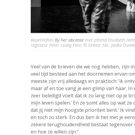
Repetitefoto
By her abcense
met zittend Elsiabeth Heth
regisseur Peter Leung Foto: © Orkest 18c, Janko Duink
Veel van de brieven die we nog hebben, zijn in
veel tijd besteed aan het doornemen ervan om 
meeste zijn vrij alledaags en praktisch: ‘ik on
maar af en toe vang je een glimp van haar. In éé
zeer beledigd voelt dat ik zo lang niet op je br
mijn leven spelen.’ En ze somt alles op wat ze 
dat jij niet mijn hoogste prioriteit bent.’ Ik vin
en toch zo sterk. En dus ben ik het met je ee
zekere terughoudendheid bestaat tegenover v
en hoe ze willen zijn.”