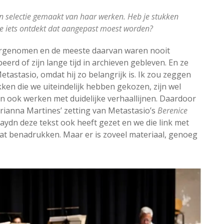
n selectie gemaakt van haar werken. Heb je stukken
 je iets ontdekt dat aangepast moest worden?
orgenomen en de meeste daarvan waren nooit
erd of zijn lange tijd in archieven gebleven. En ze
etastasio, omdat hij zo belangrijk is. Ik zou zeggen
tukken die we uiteindelijk hebben gekozen, zijn wel
n ook werken met duidelijke verhaallijnen. Daardoor
rianna Martines’ zetting van Metastasio’s
Berenice
Haydn deze tekst ook heeft gezet en we die link met
t benadrukken. Maar er is zoveel materiaal, genoeg