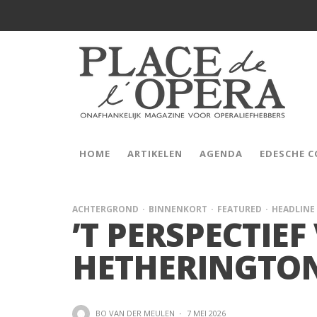
HOME
ARTIKELEN
AGENDA
EDESCHE 
ACHTERGROND
BINNENKORT
FEATURED
HEADLINE
’T PERSPECTIE
HETHERINGTO
BO VAN DER MEULEN
·
7 MEI 2026