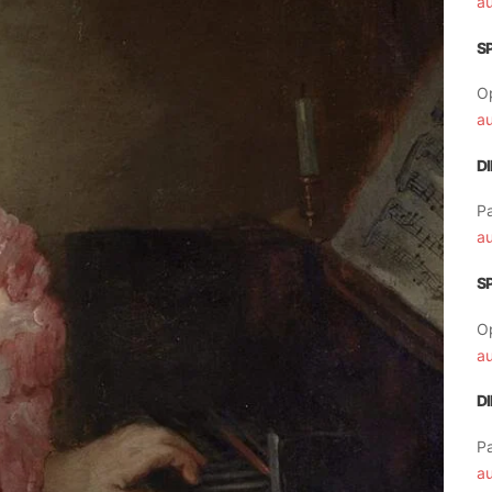
a
S
O
a
D
Pa
a
S
O
a
D
Pa
a