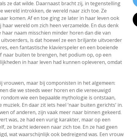
s ze dat wilde. Daarnaast bracht zij, in tegenstelling
e wereld introkken, de wereld naar zich toe. Ze
aar komen. Af en toe ging ze later in haar leven ook
zij haar wereld om zich heen verzamelde. En dus denk
we haar naam misschien minder horen dan die van
tvoerders, is dat hoewel ze een briljante uitvoerder
es, een fantastische klavierspeler en een boeiende
lf naar buiten te brengen, het podium op, op een
ilijkheden in haar leven had kunnen opleveren, omdat
bij vrouwen, maar bij componisten in het algemeen:
en die we steeds weer horen en die vereeuwigd
n rondom wie een bepaalde mythologie is ontstaan,
muziek. En daar zit iets heel ‘naar buiten gerichts’ in.
wen of anderen, zijn vaak meer naar binnen gekeerd.
vert was, ze had een vurig karakter, maar op een
elf, ze bracht iedereen naar zich toe. En ze had geen
gd, wat waarschijnlijk ook bedreigend was. Een vrouw