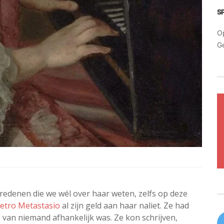
S
O
G
e redenen die we wél over haar weten, zelfs op deze
ietro Metastasio
al zijn geld aan haar naliet. Ze had
 van niemand afhankelijk was. Ze kon schrijven,