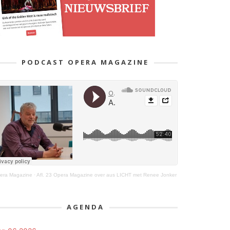
PODCAST OPERA MAGAZINE
era Magazine
·
Afl. 23 Opera Magazine over aus LICHT met Renee Jonker
AGENDA