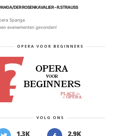
PANGA/DER ROSENKAVALIER – R.STRAUSS
pera Spanga
een evenementen gevonden!
OPERA VOOR BEGINNERS
VOLG ONS
1.3K