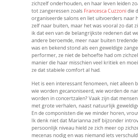
zichzelf onderhouden, en haar leven leiden zoal
tot zangeressen zoals
Francesca Cuzzoni
die d
organiseerde salons en liet uitvoerders naar h
zelf naar buiten, maar het was vooral zo dat 
ik dat een van de belangrijkste redenen dat 
andere beroemde, meer naar buiten tredende ui
was en bekend stond als een geweldige zanger
performer, ze niet de behoefte had om zichze
manier die haar misschien veel kritiek en moe
ze dat stabiele comfort al had.
Het is een interessant fenomeen, niet alleen 
wie worden gecanoniseerd, wie worden de nam
worden in concertzalen? Vaak zijn dat mense
met grote verhalen, naast natuurlijk geweldige 
En de componisten die we minder horen, vrou
Ik denk niet dat Marianna zelf bijzonder intro
persoonlijk niveau hield ze zich meer op zichz
mecenas nodig en was niemand iets verschuldi