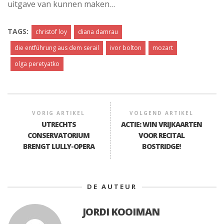
uitgave van kunnen maken…
TAGS:
christof loy
diana damrau
die entführung aus dem serail
ivor bolton
mozart
olga peretyatko
VORIG ARTIKEL
VOLGEND ARTIKEL
UTRECHTS
ACTIE: WIN VRIJKAARTEN
CONSERVATORIUM
VOOR RECITAL
BRENGT LULLY-OPERA
BOSTRIDGE!
DE AUTEUR
JORDI KOOIMAN