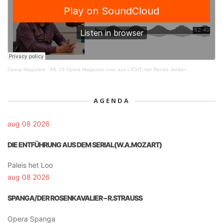
Opera Magazine
·
Afl. 23 Opera Magazine over aus LICHT met Renee Jonker
AGENDA
aug 08 2026
DIE ENTFÜHRUNG AUS DEM SERIAL(W.A.MOZART)
Paleis het Loo
aug 08 2026
SPANGA/DER ROSENKAVALIER – R.STRAUSS
Opera Spanga