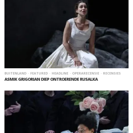
BUITENLAND
FEATURED
HEADLINE
OPERARECENSIE
RECENSIES
ASMIK GRIGORIAN DIEP ONTROERENDE RUSALKA