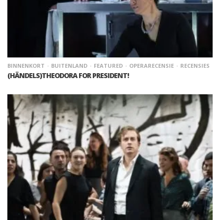
BINNENKORT
BUITENLAND
FEATURED
OPERARECENSIE
RECENSIES
(HÄNDELS)THEODORA FOR PRESIDENT!