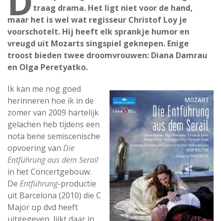
D
traag drama. Het ligt niet voor de hand,
maar het is wel wat regisseur Christof Loy je
voorschotelt. Hij heeft elk sprankje humor en
vreugd uit Mozarts singspiel geknepen. Enige
troost bieden twee droomvrouwen: Diana Damrau
en Olga Peretyatko.
Ik kan me nog goed
herinneren hoe ik in de
zomer van 2009 hartelijk
gelachen heb tijdens een
nota bene semiscenische
opvoering van
Die
Entführung aus dem Serail
in het Concertgebouw.
De
Entführung
-productie
uit Barcelona (2010) die C
Major op dvd heeft
uitgegeven, lijkt daar in