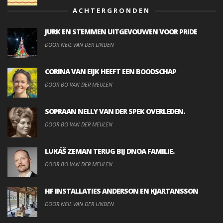
ACHTERGRONDEN
JURK EN STEMMEN UITGEVOUWEN VOOR PRIDE
DOOR NEIL VAN DER LINDEN
CORINA VAN EIJK HEEFT EEN BOODSCHAP
DOOR BO VAN DER MEULEN
SOPRAAN NELLY VAN DER SPEK OVERLEDEN.
DOOR BO VAN DER MEULEN
LUKÁŠ ZEMAN TERUG BIJ DNOA FAMILIE.
DOOR BO VAN DER MEULEN
HF INSTALLATIES ANDERSON EN KJARTANSSON
DOOR NEIL VAN DER LINDEN