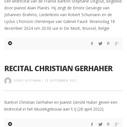
Een liedrecital van de Franse bariton Stéphane Degout, begeleid
door pianist Alain Planès. Hij zingt de Ernste Gesänge van
Johannes Brahms, Liederkreis van Robert Schumann en de
cyclus L’horizon chimérique van Gabriel Fauré. Woensdag 18
december 2024 om 20.00 uur in De Munt, Brussel, België
RECITAL CHRISTIAN GERHAHER
JORDI KOOIMAN
-
15 SEPTEMBER 2021
Bariton Christian Gerhaher en pianist Gerold Huber geven een
liedrecital in het Muziekgebouw aan ’t IJ (28 april 2022).