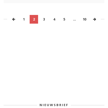
1
2
3
4
5
…
10
NIEUWSBRIEF