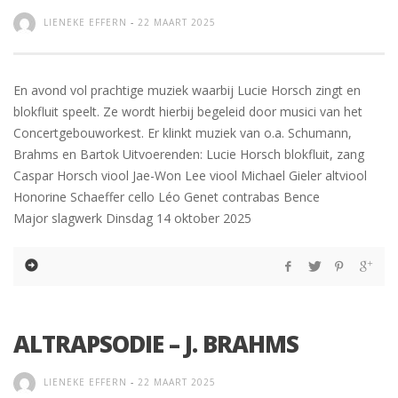
LIENEKE EFFERN
-
22 MAART 2025
En avond vol prachtige muziek waarbij Lucie Horsch zingt en
blokfluit speelt. Ze wordt hierbij begeleid door musici van het
Concertgebouworkest. Er klinkt muziek van o.a. Schumann,
Brahms en Bartok Uitvoerenden: Lucie Horsch blokfluit, zang
Caspar Horsch viool Jae-Won Lee viool Michael Gieler altviool
Honorine Schaeffer cello Léo Genet contrabas Bence
Major slagwerk Dinsdag 14 oktober 2025
ALTRAPSODIE – J. BRAHMS
LIENEKE EFFERN
-
22 MAART 2025