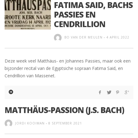
FATIMA SAID, BACHS
PASSIES EN
CENDRILLION
BO VAN DER MEULEN
-
4 APRIL 2022
Deze week veel Matthäus- en Johannes Passies, maar ook een
bijzonder recital van de Egyptsiche sopraan Fatima Said, en
Cendrillion van Massenet.
MATTHÄUS-PASSION (J.S. BACH)
JORDI KOOIMAN
-
8 SEPTEMBER 2021