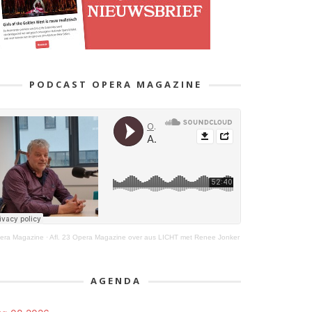
PODCAST OPERA MAGAZINE
era Magazine
·
Afl. 23 Opera Magazine over aus LICHT met Renee Jonker
AGENDA