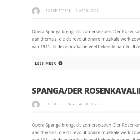
LIENEKE EFFERN
-
9 APRIL 2026
Opera Spanga brengt dit zomerseizoen ‘Der Rosenkava
aan thema’s, die dit revolutionaire muzikale werk zow
van 1911. In deze productie veel bekende namen: Itzel 
LEES MEER
SPANGA/DER ROSENKAVALIE
LIENEKE EFFERN
-
9 APRIL 2026
Opera Spanga brengt dit zomerseizoen ‘Der Rosenkava
aan thema’s, die dit revolutionaire muzikale werk zow
van 1911. In deze productie veel bekende namen: Itzel 