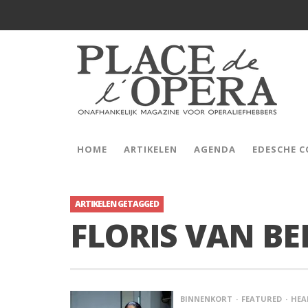
HOME
ARTIKELEN
AGENDA
EDESCHE 
ARTIKELEN GETAGGED
FLORIS VAN BE
BINNENKORT
FEATURED
HEA