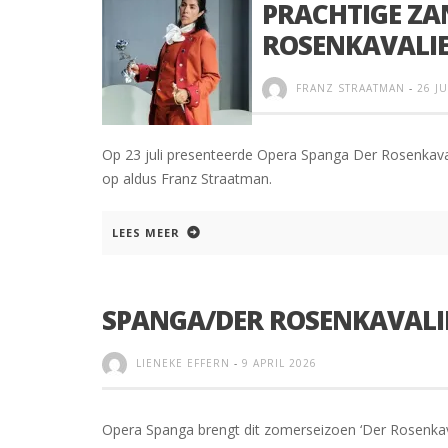
PRACHTIGE ZA
ROSENKAVALI
FRANZ STRAATMAN
-
26 JU
Op 23 juli presenteerde Opera Spanga Der Rosenkavali
op aldus Franz Straatman.
LEES MEER
SPANGA/DER ROSENKAVALIE
LIENEKE EFFERN
-
9 APRIL 2026
Opera Spanga brengt dit zomerseizoen ‘Der Rosenkava