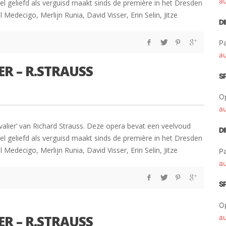
a
el geliefd als verguisd maakt sinds de première in het Dresden
Medecigo, Merlijn Runia, David Visser, Erin Selin, Jitze
D
Pa
a
R – R.STRAUSS
S
O
a
lier’ van Richard Strauss. Deze opera bevat een veelvoud
D
el geliefd als verguisd maakt sinds de première in het Dresden
Medecigo, Merlijn Runia, David Visser, Erin Selin, Jitze
Pa
a
S
O
R – R.STRAUSS
a