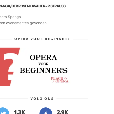
PANGA/DER ROSENKAVALIER – R.STRAUSS
pera Spanga
een evenementen gevonden!
OPERA VOOR BEGINNERS
VOLG ONS
1.3K