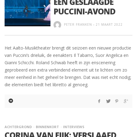
EEN GESLAAGDE
PUCCINI-AVOND
PETER FRANKEN
-
21 MAART 2022
Het Aalto-Musiktheater brengt dit seizoen een nieuwe productie
van Puccini’s drieluik, de eenakters Il Tabarro, Suor Angelica en
Gianni Schicchi. Roland Schwab heeft in zijn enscenering
geprobeerd een extra verbindend element uit te lichten om zo
meer eenheid in het geheel te brengen. Dat was niet echt nodig;
die elementen biedt het libretto al genoeg.
ACHTERGROND
BINNENKORT
INTERVIEWS
CORINA VAN EIJK: VERSLAAFD