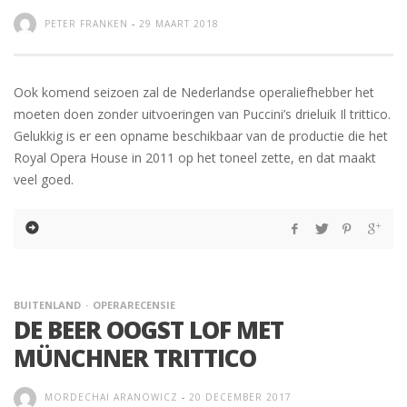
PETER FRANKEN
-
29 MAART 2018
Ook komend seizoen zal de Nederlandse operaliefhebber het
moeten doen zonder uitvoeringen van Puccini’s drieluik Il trittico.
Gelukkig is er een opname beschikbaar van de productie die het
Royal Opera House in 2011 op het toneel zette, en dat maakt
veel goed.
BUITENLAND
OPERARECENSIE
DE BEER OOGST LOF MET
MÜNCHNER TRITTICO
MORDECHAI ARANOWICZ
-
20 DECEMBER 2017