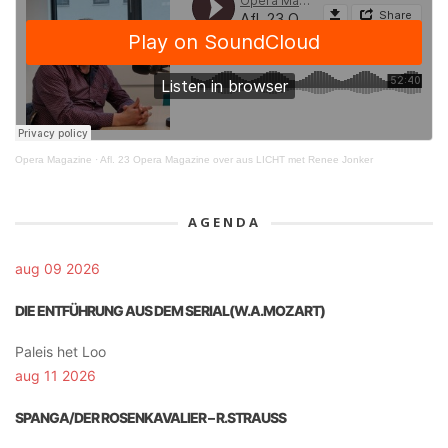
Opera Magazine
·
Afl. 23 Opera Magazine over aus LICHT met Renee Jonker
AGENDA
aug 09 2026
DIE ENTFÜHRUNG AUS DEM SERIAL(W.A.MOZART)
Paleis het Loo
aug 11 2026
SPANGA/DER ROSENKAVALIER – R.STRAUSS