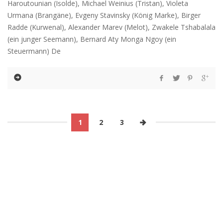
Haroutounian (Isolde), Michael Weinius (Tristan), Violeta
Urmana (Brangäne), Evgeny Stavinsky (König Marke), Birger
Radde (Kurwenal), Alexander Marev (Melot), Zwakele Tshabalala
(ein junger Seemann), Bernard Aty Monga Ngoy (ein
Steuermann) De
1
2
3