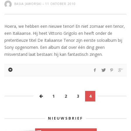
BASIA JAWORSKI
-
11 OKTOBER 2010
Hoera, we hebben een nieuwe tenor! En niet zomaar een tenor,
een Italiaanse. Hij heet Vittorio Grigolo en heeft onder de
pretentieuze titel De Italiaanse Tenor zijn eerste soloalbum bij
Sony opgenomen. Een album dat over één ding geen
misverstand laat bestaan: hij kan fantastisch zingen.
1
2
3
4
NIEUWSBRIEF