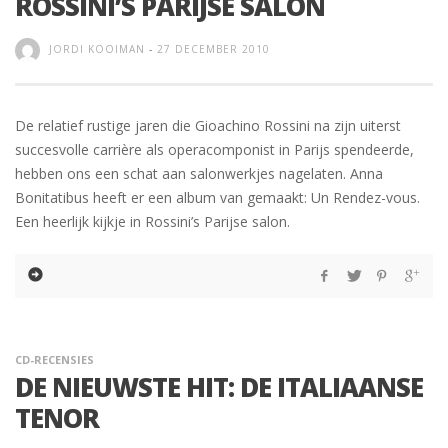
ROSSINI’S PARIJSE SALON
JORDI KOOIMAN
-
27 DECEMBER 2010
De relatief rustige jaren die Gioachino Rossini na zijn uiterst
succesvolle carrière als operacomponist in Parijs spendeerde,
hebben ons een schat aan salonwerkjes nagelaten. Anna
Bonitatibus heeft er een album van gemaakt: Un Rendez-vous.
Een heerlijk kijkje in Rossini’s Parijse salon.
CD-RECENSIES
DE NIEUWSTE HIT: DE ITALIAANSE
TENOR