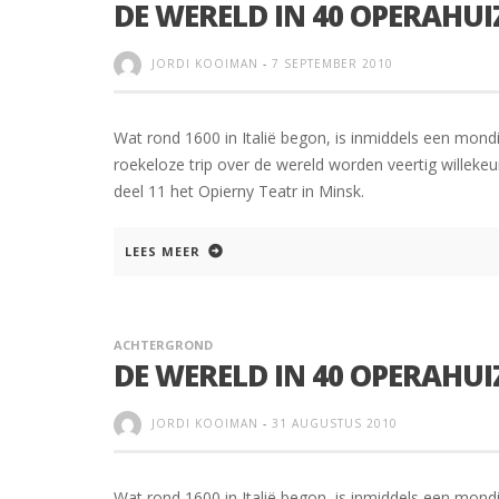
DE WERELD IN 40 OPERAHUI
JORDI KOOIMAN
-
7 SEPTEMBER 2010
Wat rond 1600 in Italië begon, is inmiddels een mondi
roekeloze trip over de wereld worden veertig willekeur
deel 11 het Opierny Teatr in Minsk.
LEES MEER
ACHTERGROND
DE WERELD IN 40 OPERAHUI
JORDI KOOIMAN
-
31 AUGUSTUS 2010
Wat rond 1600 in Italië begon, is inmiddels een mondi