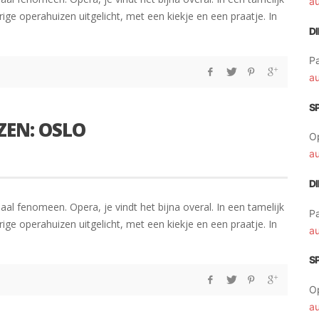
a
ige operahuizen uitgelicht, met een kiekje en een praatje. In
D
Pa
a
S
ZEN: OSLO
O
a
D
aal fenomeen. Opera, je vindt het bijna overal. In een tamelijk
Pa
ige operahuizen uitgelicht, met een kiekje en een praatje. In
a
S
O
a