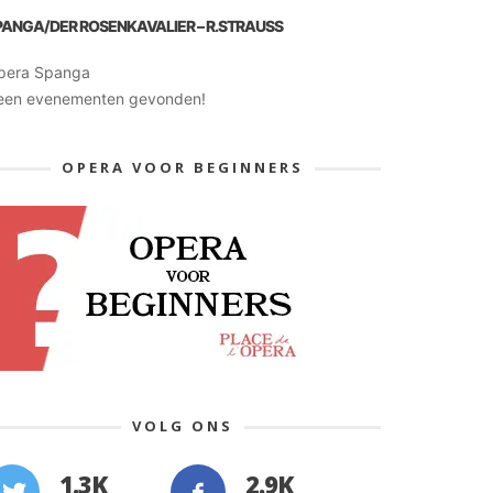
PANGA/DER ROSENKAVALIER – R.STRAUSS
pera Spanga
een evenementen gevonden!
OPERA VOOR BEGINNERS
VOLG ONS
1.3K