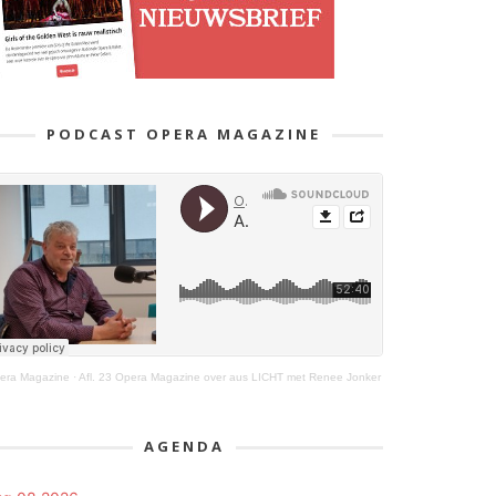
PODCAST OPERA MAGAZINE
era Magazine
·
Afl. 23 Opera Magazine over aus LICHT met Renee Jonker
AGENDA