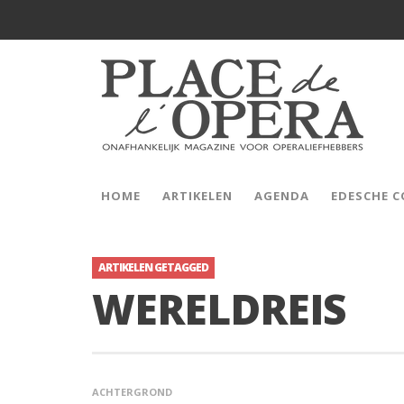
HOME
ARTIKELEN
AGENDA
EDESCHE 
ARTIKELEN GETAGGED
WERELDREIS
ACHTERGROND