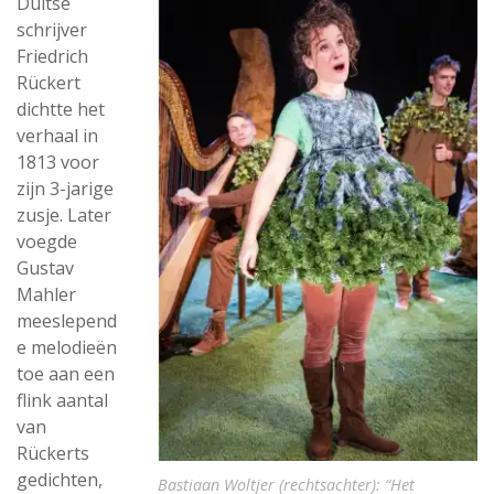
Duitse
schrijver
Friedrich
Rückert
dichtte het
verhaal in
1813 voor
zijn 3-jarige
zusje. Later
voegde
Gustav
Mahler
meeslepend
e melodieën
toe aan een
flink aantal
van
Rückerts
gedichten,
Bastiaan Woltjer (rechtsachter): “Het