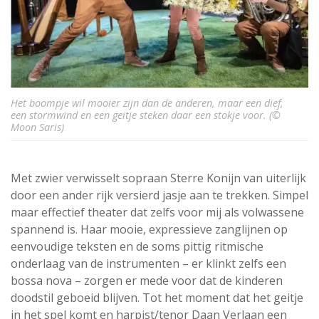
Het boompje wil mooier zijn dan de anderen, maar een dief,
een stormwind en een geitje steken daar een stokje voor. (©
Moon Saris)
Met zwier verwisselt sopraan Sterre Konijn van uiterlijk
door een ander rijk versierd jasje aan te trekken. Simpel
maar effectief theater dat zelfs voor mij als volwassene
spannend is. Haar mooie, expressieve zanglijnen op
eenvoudige teksten en de soms pittig ritmische
onderlaag van de instrumenten – er klinkt zelfs een
bossa nova – zorgen er mede voor dat de kinderen
doodstil geboeid blijven. Tot het moment dat het geitje
in het spel komt en harpist/tenor Daan Verlaan een