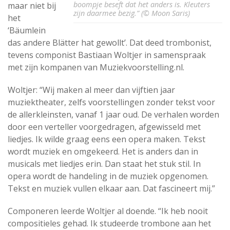
boompje beseft dat het anders is. Kleuters
maar niet bij
zijn daarmee bezig.” (© Moon Saris)
het
‘Bäumlein
das andere Blätter hat gewollt’. Dat deed trombonist,
tevens componist Bastiaan Woltjer in samenspraak
met zijn kompanen van Muziekvoorstelling.nl.
Woltjer: “Wij maken al meer dan vijftien jaar
muziektheater, zelfs voorstellingen zonder tekst voor
de allerkleinsten, vanaf 1 jaar oud. De verhalen worden
door een verteller voorgedragen, afgewisseld met
liedjes. Ik wilde graag eens een opera maken. Tekst
wordt muziek en omgekeerd. Het is anders dan in
musicals met liedjes erin. Dan staat het stuk stil. In
opera wordt de handeling in de muziek opgenomen.
Tekst en muziek vullen elkaar aan. Dat fascineert mij.”
Componeren leerde Woltjer al doende. “Ik heb nooit
compositieles gehad. Ik studeerde trombone aan het