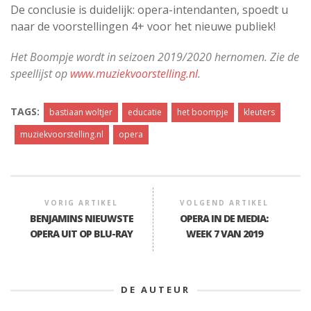
De conclusie is duidelijk: opera-intendanten, spoedt u
naar de voorstellingen 4+ voor het nieuwe publiek!
Het Boompje wordt in seizoen 2019/2020 hernomen. Zie de
speellijst op
www.muziekvoorstelling.nl
.
TAGS:
bastiaan woltjer
educatie
het boompje
kleuters
muziekvoorstelling.nl
opera
VORIG ARTIKEL
VOLGEND ARTIKEL
BENJAMINS NIEUWSTE
OPERA IN DE MEDIA:
OPERA UIT OP BLU-RAY
WEEK 7 VAN 2019
DE AUTEUR