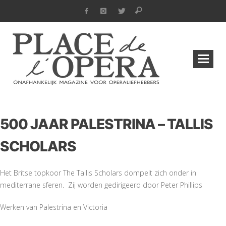
500 JAAR PALESTRINA – TALLIS
SCHOLARS
Het Britse topkoor The Tallis Scholars dompelt zich onder in
mediterrane sferen. Zij worden gedirigeerd door Peter Phillips
Werken van Palestrina en Victoria