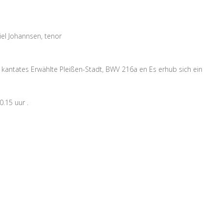
iel Johannsen, tenor
 kantates Erwählte Pleißen-Stadt, BWV 216a en Es erhub sich ein
.15 uur .