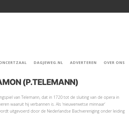
CONCERTZAAL
DAGJEWEG.NL
ADVERTEREN
OVER ONS
AMON (P.TELEMANN)
gspiel van Telemann, dat in 1720 tot de sluiting van de opera in
veren waaruit hij verbannen is. Als ‘nieuwerwetse minnaar’
t wordt uitgevoerd door de Nederlandse Bachvereniging onder leiding