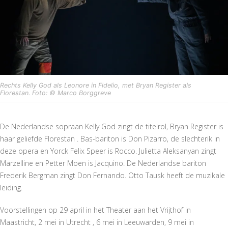
Rechts Kelly God als Leonore in Fidelio, met Bryan Register als
Florestan. Foto: © Marco Borggreve
De Nederlandse sopraan Kelly God zingt de titelrol, Bryan Register is
haar geliefde Florestan . Bas-bariton is Don Pizarro, de slechterik in
deze opera en Yorck Felix Speer is Rocco. Julietta Aleksanyan zingt
Marzelline en Petter Moen is Jacquino. De Nederlandse bariton
Frederik Bergman zingt Don Fernando. Otto Tausk heeft de muzikale
leiding.
Voorstellingen op 29 april in het Theater aan het Vrijthof in
Maastricht, 2 mei in Utrecht , 6 mei in Leeuwarden, 9 mei in