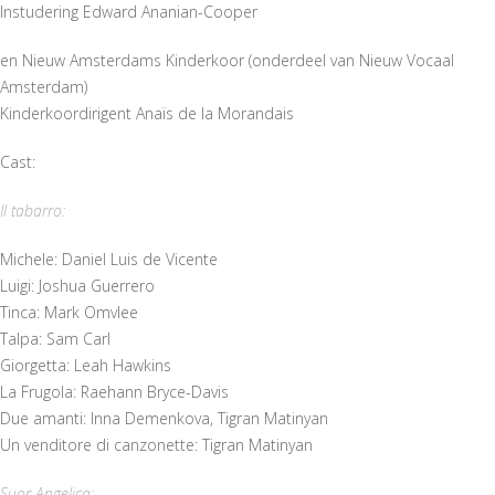
Instudering Edward Ananian-Cooper
en Nieuw Amsterdams Kinderkoor (onderdeel van Nieuw Vocaal
Amsterdam)
Kinderkoordirigent Anaïs de la Morandais
Cast:
Il tabarro:
Michele: Daniel Luis de Vicente
Luigi: Joshua Guerrero
Tinca: Mark Omvlee
Talpa: Sam Carl
Giorgetta: Leah Hawkins
La Frugola: Raehann Bryce-Davis
Due amanti: Inna Demenkova, Tigran Matinyan
Un venditore di canzonette: Tigran Matinyan
Suor Angelica: