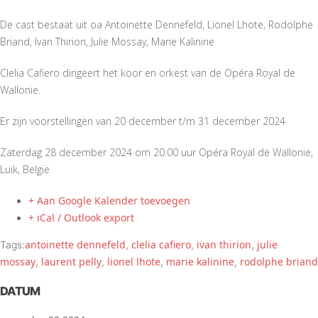
De cast bestaat uit oa Antoinette Dennefeld, Lionel Lhote, Rodolphe
Briand, Ivan Thirion, Julie Mossay, Marie Kalinine
Clelia Cafiero dirigeert het koor en orkest van de Opéra Royal de
Wallonie.
Er zijn voorstellingen van 20 december t/m 31 december 2024
Zaterdag 28 december 2024 om 20.00 uur Opéra Royal de Wallonie,
Luik, België
+ Aan Google Kalender toevoegen
+ iCal / Outlook export
antoinette dennefeld
clelia cafiero
ivan thirion
julie
Tags:
,
,
,
mossay
laurent pelly
lionel lhote
marie kalinine
rodolphe briand
,
,
,
,
DATUM