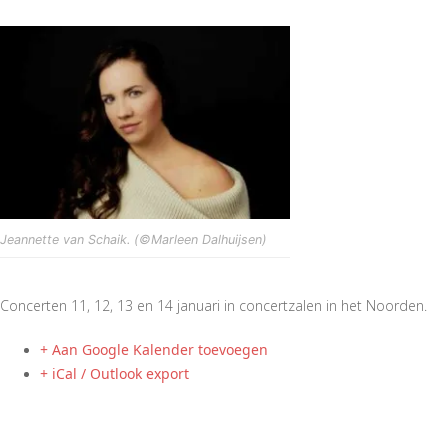
Jeannette van Schaik. (©Marleen Dalhuijsen)
Concerten 11, 12, 13 en 14 januari in concertzalen in het Noorden.
+ Aan Google Kalender toevoegen
+ iCal / Outlook export