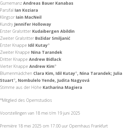
Gurnemanz
Andreas Bauer Kanabas
Parsifal
Ian Koziara
Klingsor
Iain MacNeil
Kundry
Jennifer Holloway
Erster Gralsritter
Kudaibergen Abildin
Zweiter Gralsritter
Božidar Smiljanić
Erster Knappe
Idil Kutay
°
Zweiter Knappe
Nina Tarandek
Dritter Knappe
Andrew Bidlack
Vierter Knappe
Andrew Kim
°
Blumenmädchen
Clara Kim, Idil Kutay
°
, Nina Tarandek; Julia
Stuart
°
, Nombulelo Yende, Judita Nagyová
Stimme aus der Höhe
Katharina Magiera
°Mitglied des Opernstudios
Voorstellingen van 18 mei t/m 19 juni 2025
Première 18 mei 2025 om 17.00 uur Opernhaus Frankfurt