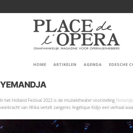
HOME
ARTIKELEN
AGENDA
EDESCHE 
YEMANDJA
In het Holland Festival 2022 is de muziektheater voorstelling
Yemandj
veerkracht van Afrika vertelt zangeres Angélique Kidjo een verhaal w