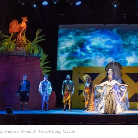
Scènefoto Yemandji. Foto:©Doug Mason