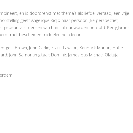
mbineert, en is doordrenkt met thema’s als liefde, verraad, eer, vrije
orstelling geeft Angélique Kidjo haar persoonlijke perspectief,
t er gebeurt als mensen van hun cultuur worden beroofd. Kerry James
twerpt met bescheiden middelen het decor.
eorge L Brown, John Carlin, Frank Lawson, Kendrick Marion, Hallie
rd: John Samorian gitaar: Dominic James bas Michael Olatuja
sterdam.