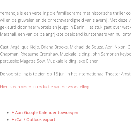
Yemandja is een vertelling die familiedrama met historische thriller co
wil en de gruwelen en de onrechtvaardigheid van slavernij. Met deze vo
gekleurd door haar wortels en jeugd in Benin. Het stuk gaat over wa
Marshall, een van de belangrijkste beeldend kunstenaars van nu, on
Cast: Angélique Kidjo, Briana Brooks, Michael de Souza, April Nixon, G
Chapman, Rheaume Crenshaw. Muzikale leiding: John Samorian keyboa
percussie: Magatte Sow. Muzikale leiding Jake Eisner
De voorstelling is te zien op 18 juni in het Internationaal Theater Am
Hier is een video introductie van de voorstelling.
+ Aan Google Kalender toevoegen
+ iCal / Outlook export