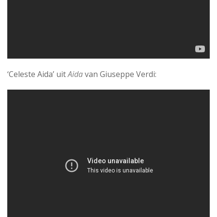
‘Celeste Aida’ uit
Aida
van Giuseppe Verdi: