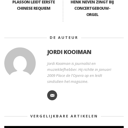
PLASSON LEIDT EERSTE
HENK NEVEN ZINGT BIJ
CHINESE REQUIEM
CONCERTGEBOUW-
ORGEL
DE AUTEUR
JORDI KOOIMAN
Jordi Kooiman is journalist en
muziekliefhebber. Hij richtte in januari
2009 Place de l'Opera op en leidt
sindsdien het magazine.
VERGELIJKBARE ARTIKELEN