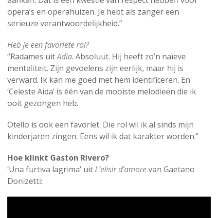
aankan. Dat is een kwestie van respect hebben voor
opera’s en operahuizen. Je hebt als zanger een
serieuze verantwoordelijkheid.”
Heb je een favoriete rol?
“Radames uit
Adia
. Absoluut. Hij heeft zo’n naïeve
mentaliteit. Zijn gevoelens zijn eerlijk, maar hij is
verward. Ik kan me goed met hem identificeren. En
‘Celeste Aida’ is één van de mooiste melodieën die ik
ooit gezongen heb.
Otello is ook een favoriet. Die rol wil ik al sinds mijn
kinderjaren zingen. Eens wil ik dat karakter worden.”
Hoe klinkt Gaston Rivero?
‘Una furtiva lagrima’ uit
L’elisir d’amore
van Gaetano
Donizetti: