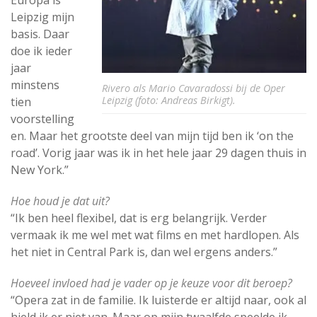
Europa is
Leipzig mijn
basis. Daar
doe ik ieder
jaar
minstens
Rivero als Mario Cavaradossi bij de Oper
Leipzig (foto: Andreas Birkigt).
tien
voorstelling
en. Maar het grootste deel van mijn tijd ben ik ‘on the
road’. Vorig jaar was ik in het hele jaar 29 dagen thuis in
New York.”
Hoe houd je dat uit?
“Ik ben heel flexibel, dat is erg belangrijk. Verder
vermaak ik me wel met wat films en met hardlopen. Als
het niet in Central Park is, dan wel ergens anders.”
Hoeveel invloed had je vader op je keuze voor dit beroep?
“Opera zat in de familie. Ik luisterde er altijd naar, ook al