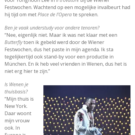
voor Yonghoon Lee in
Il trovatore
bij de Wiener
Festwochen. Wachtend op een mogelijke invalbeurt had
hij tijd om met
Place de l’Opera
te spreken.
Ben je vaak understudy voor andere tenoren?
“Nee, eigenlijk niet. Maar ik was net klaar met een
Butterfly
toen ik gebeld werd door de Wiener
Festwochen, dus het paste in mijn agenda. Ik sta
tegelijkertijd ook stand-by voor een productie in
München. En ik heb veel vrienden in Wenen, dus het is
niet erg hier te zijn.”
Is Wenen je
thuisbasis?
“Mijn thuis is
New York.
Daar woont
mijn vrouw
ook. In