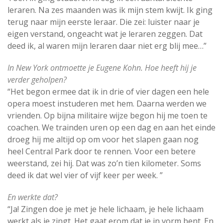
leraren. Na zes maanden was ik mijn stem kwijt. Ik ging
terug naar mijn eerste leraar. Die zei: luister naar je
eigen verstand, ongeacht wat je leraren zeggen. Dat
deed ik, al waren mijn leraren daar niet erg blij mee…”
In New York ontmoette je Eugene Kohn. Hoe heeft hij je
verder geholpen?
“Het begon ermee dat ik in drie of vier dagen een hele
opera moest instuderen met hem. Daarna werden we
vrienden. Op bijna militaire wijze begon hij me toen te
coachen. We trainden uren op een dag en aan het einde
droeg hij me altijd op om voor het slapen gaan nog
heel Central Park door te rennen. Voor een betere
weerstand, zei hij. Dat was zo’n tien kilometer. Soms
deed ik dat wel vier of vijf keer per week. ”
En werkte dat?
“Ja! Zingen doe je met je hele lichaam, je hele lichaam
werkt als je zingt. Het gaat erom dat je in vorm bent. En