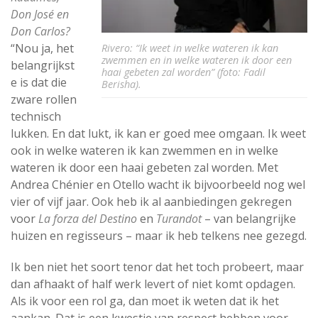
Don José en
Don Carlos?
“Nou ja, het
Rivero: “Ik weet in welke wateren ik kan
zwemmen en in welke wateren ik door een
belangrijkst
haai gebeten zal worden” (foto: Fadil
e is dat die
Berisha).
zware rollen
technisch
lukken. En dat lukt, ik kan er goed mee omgaan. Ik weet
ook in welke wateren ik kan zwemmen en in welke
wateren ik door een haai gebeten zal worden. Met
Andrea Chénier en Otello wacht ik bijvoorbeeld nog wel
vier of vijf jaar. Ook heb ik al aanbiedingen gekregen
voor
La forza del Destino
en
Turandot
– van belangrijke
huizen en regisseurs – maar ik heb telkens nee gezegd.
Ik ben niet het soort tenor dat het toch probeert, maar
dan afhaakt of half werk levert of niet komt opdagen.
Als ik voor een rol ga, dan moet ik weten dat ik het