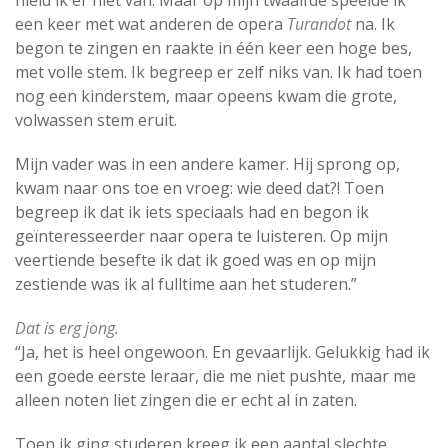
hield ik er niet van. Maar op mijn twaalfde speelde ik
een keer met wat anderen de opera
Turandot
na. Ik
begon te zingen en raakte in één keer een hoge bes,
met volle stem. Ik begreep er zelf niks van. Ik had toen
nog een kinderstem, maar opeens kwam die grote,
volwassen stem eruit.
Mijn vader was in een andere kamer. Hij sprong op,
kwam naar ons toe en vroeg: wie deed dat?! Toen
begreep ik dat ik iets speciaals had en begon ik
geïnteresseerder naar opera te luisteren. Op mijn
veertiende besefte ik dat ik goed was en op mijn
zestiende was ik al fulltime aan het studeren.”
Dat is erg jong.
“Ja, het is heel ongewoon. En gevaarlijk. Gelukkig had ik
een goede eerste leraar, die me niet pushte, maar me
alleen noten liet zingen die er echt al in zaten.
Toen ik ging studeren kreeg ik een aantal slechte