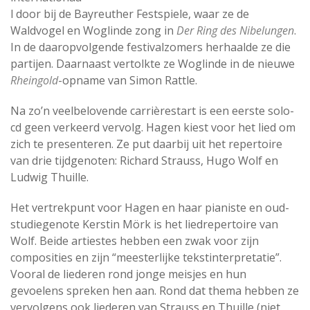
l door bij de Bayreuther Festspiele, waar ze de
Waldvogel en Woglinde zong in
Der Ring des Nibelungen
.
In de daaropvolgende festivalzomers herhaalde ze die
partijen. Daarnaast vertolkte ze Woglinde in de nieuwe
Rheingold
-opname van Simon Rattle.
Na zo’n veelbelovende carrièrestart is een eerste solo-
cd geen verkeerd vervolg. Hagen kiest voor het lied om
zich te presenteren. Ze put daarbij uit het repertoire
van drie tijdgenoten: Richard Strauss, Hugo Wolf en
Ludwig Thuille.
Het vertrekpunt voor Hagen en haar pianiste en oud-
studiegenote Kerstin Mörk is het liedrepertoire van
Wolf. Beide artiestes hebben een zwak voor zijn
composities en zijn “meesterlijke tekstinterpretatie”.
Vooral de liederen rond jonge meisjes en hun
gevoelens spreken hen aan. Rond dat thema hebben ze
vervolgens ook liederen van Strauss en Thuille (niet