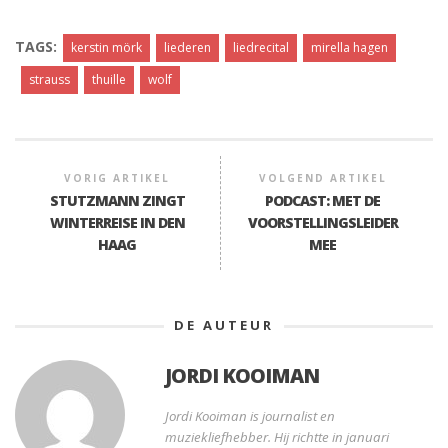
TAGS:
kerstin mörk
liederen
liedrecital
mirella hagen
strauss
thuille
wolf
VORIG ARTIKEL
VOLGEND ARTIKEL
STUTZMANN ZINGT
PODCAST: MET DE
WINTERREISE IN DEN
VOORSTELLINGSLEIDER
HAAG
MEE
DE AUTEUR
JORDI KOOIMAN
Jordi Kooiman is journalist en
muziekliefhebber. Hij richtte in januari