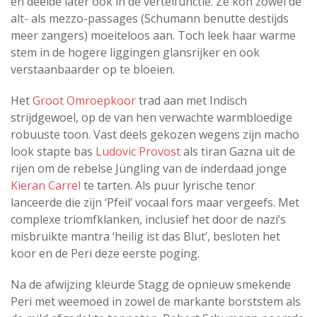
en deelde later ook in de vertelfunctie. Ze kon zowel de
alt- als mezzo-passages (Schumann benutte destijds
meer zangers) moeiteloos aan. Toch leek haar warme
stem in de hogere liggingen glansrijker en ook
verstaanbaarder op te bloeien.
Het
Groot Omroepkoor
trad aan met Indisch
strijdgewoel, op de van hen verwachte warmbloedige
robuuste toon. Vast deels gekozen wegens zijn macho
look stapte bas
Ludovic Provost
als tiran Gazna uit de
rijen om de rebelse Jüngling van de inderdaad jonge
Kieran Carrel
te tarten. Als puur lyrische tenor
lanceerde die zijn ‘Pfeil’ vocaal fors maar vergeefs. Met
complexe triomfklanken, inclusief het door de nazi’s
misbruikte mantra ‘heilig ist das Blut’, besloten het
koor en de Peri deze eerste poging.
Na de afwijzing kleurde Stagg de opnieuw smekende
Peri met weemoed in zowel de markante borststem als