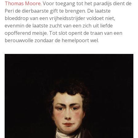
Thomas Moore.
Voor toegang tot het paradijs dient de
Peri de dierbaarste gift te brengen. De laatste
bloeddrop van een vrijheidsstrijder voldoet niet,
evenmin de laatste zucht van een zich uit liefde
opofferend meisje. Tot slot opent de traan van een
berouwvolle zondaar de hemelpoort wel.