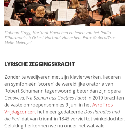
Siobhan Stagg, Hartmut Haenchen en leden van het Radio
Filharmonisch Orkest Hartmut Haenchen. Foto: © Avro/Tros
Melle Meivogel
LYRISCHE ZEGGINGSKRACHT
Zonder te wedijveren met zijn klavierwerken, liederen
en symfonieën ‘scoren’ de wereldlijke oratoria van
Robert Schumann tegenwoordig beter dan zijn opera
Genoveva
. Na
Szenen aus Goethes Faust
in 2019 brachten
de vaste omroepensembles 9 juni in het
AvroTros
Vrijdagconcert
het meer gedateerde
Das Paradies und
die Peri
, dat van triomf in 1843 verviel tot winkeldochter.
Gelukkig herkennen we nu onder het wat vale