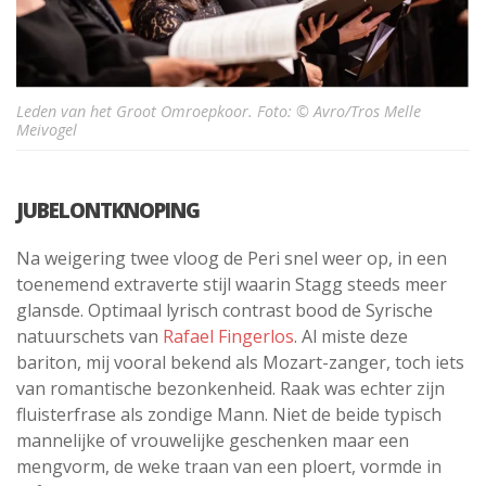
Leden van het Groot Omroepkoor. Foto: © Avro/Tros Melle
Meivogel
JUBELONTKNOPING
Na weigering twee vloog de Peri snel weer op, in een
toenemend extraverte stijl waarin Stagg steeds meer
glansde. Optimaal lyrisch contrast bood de Syrische
natuurschets van
Rafael Fingerlos
. Al miste deze
bariton, mij vooral bekend als Mozart-zanger, toch iets
van romantische bezonkenheid. Raak was echter zijn
fluisterfrase als zondige Mann. Niet de beide typisch
mannelijke of vrouwelijke geschenken maar een
mengvorm, de weke traan van een ploert, vormde in