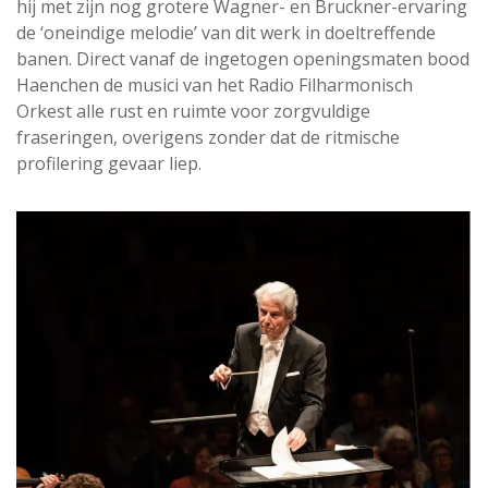
hij met zijn nog grotere Wagner- en Bruckner-ervaring
de ‘oneindige melodie’ van dit werk in doeltreffende
banen. Direct vanaf de ingetogen openingsmaten bood
Haenchen de musici van het Radio Filharmonisch
Orkest alle rust en ruimte voor zorgvuldige
fraseringen, overigens zonder dat de ritmische
profilering gevaar liep.