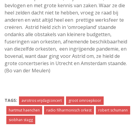
bevlogen en met grote kennis van zaken. Waar ze die
heel zelden dacht niet te hebben, vroeg ze raad bij
anderen en wist altijd heel een prettige werksfeer te
creëren. Astrid hield zich in ‘omroepland’ staande
ondanks alle obstakels van kleinere budgetten,
fuseringen van orkesten, afnemende beschikbaarheid
van diezelfde orkesten, een ingrijpende pandemie, en
bovenal, want daar ging voor Astrid om, ze hield de
grote concertseries in Utrecht en Amsterdam staande.
(Bo van der Meulen)
TAGS:
avrotros vrijdagconcert
groot omroepkoor
hartmut haenchen
radio filharmonisch orkest
robert schumann
siobhan stagg