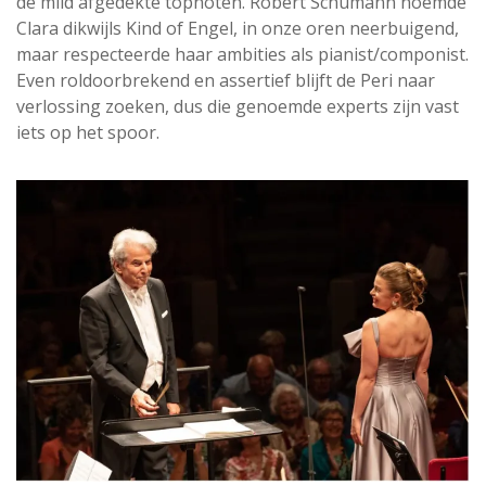
de mild afgedekte topnoten. Robert Schumann noemde
Clara dikwijls Kind of Engel, in onze oren neerbuigend,
maar respecteerde haar ambities als pianist/componist.
Even roldoorbrekend en assertief blijft de Peri naar
verlossing zoeken, dus die genoemde experts zijn vast
iets op het spoor.