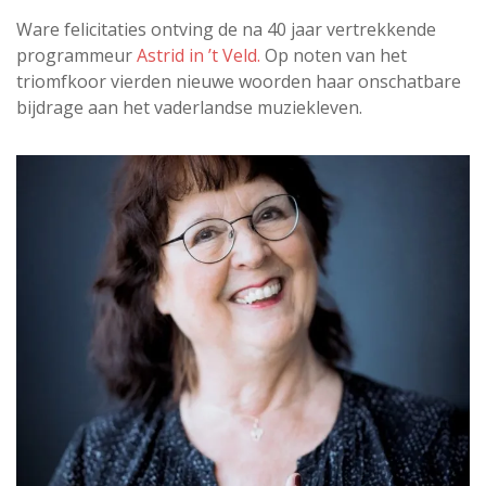
Ware felicitaties ontving de na 40 jaar vertrekkende
programmeur
Astrid in ’t Veld.
Op noten van het
triomfkoor vierden nieuwe woorden haar onschatbare
bijdrage aan het vaderlandse muziekleven.