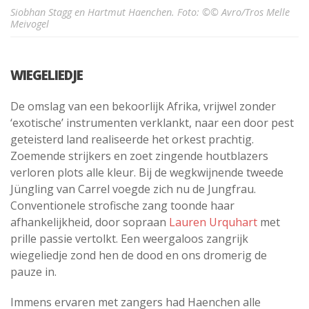
Siobhan Stagg en Hartmut Haenchen. Foto: ©© Avro/Tros Melle
Meivogel
WIEGELIEDJE
De omslag van een bekoorlijk Afrika, vrijwel zonder
‘exotische’ instrumenten verklankt, naar een door pest
geteisterd land realiseerde het orkest prachtig.
Zoemende strijkers en zoet zingende houtblazers
verloren plots alle kleur. Bij de wegkwijnende tweede
Jüngling van Carrel voegde zich nu de Jungfrau.
Conventionele strofische zang toonde haar
afhankelijkheid, door sopraan
Lauren Urquhart
met
prille passie vertolkt. Een weergaloos zangrijk
wiegeliedje zond hen de dood en ons dromerig de
pauze in.
Immens ervaren met zangers had Haenchen alle