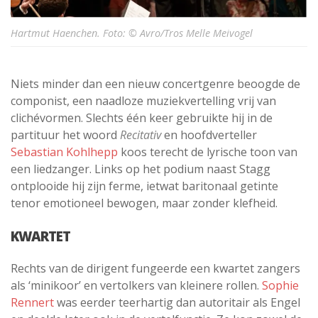
Hartmut Haenchen. Foto: © Avro/Tros Melle Meivogel
Niets minder dan een nieuw concertgenre beoogde de
componist, een naadloze muziekvertelling vrij van
clichévormen. Slechts één keer gebruikte hij in de
partituur het woord
Recitativ
en hoofdverteller
Sebastian Kohlhepp
koos terecht de lyrische toon van
een liedzanger. Links op het podium naast Stagg
ontplooide hij zijn ferme, ietwat baritonaal getinte
tenor emotioneel bewogen, maar zonder klefheid.
KWARTET
Rechts van de dirigent fungeerde een kwartet zangers
als ‘minikoor’ en vertolkers van kleinere rollen.
Sophie
Rennert
was eerder teerhartig dan autoritair als Engel